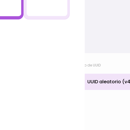
sticas de texto
seña aleatoria
icación de
ar números
utivos
tipo de UUID
idad (1~20)
amientas de
rrollo
cesar imagen
ncluir delimitadores