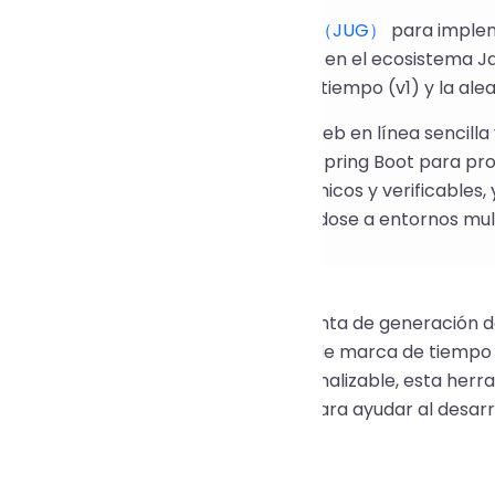
ramienta utiliza
java-uuid-generator（JUG）
para impleme
ca de generación de UUID reconocida en el ecosistema Ja
ón de UUID, incluyendo la basada en tiempo (v1) y la alea
 encapsulado en una herramienta web en línea sencilla 
dad y autoridad, y combinándola con Spring Boot para pro
os generados sean estandarizados, únicos y verificables
d extremadamente rápida, adaptándose a entornos multili
sea que esté buscando una herramienta de generación de
ntificadores únicos que admita UUID de marca de tiempo
 lotes en línea con un formato personalizable, esta her
vicio seguro, eficiente y profesional para ayudar al desar
fiables.