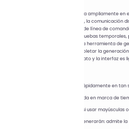
piración:
(Identificador Único Universal) se utiliza ampliamente en e
rollo de API, la deduplicación de datos, la comunicación d
n generarlo mediante herramientas de línea de comando
es lo suficientemente intuitivo para pruebas temporales, 
rollo. Por lo tanto, desarrollamos esta herramienta de g
ere escritura de código y puede completar la generación 
. Admite la personalización del formato y la interfaz es lig
:
el identificador único que necesita rápidamente en tan 
leccione la versión del UUID: v1 (basada en marca de ti
nfigure los parámetros de formato: si usar mayúsculas o i
leccione el número de UUID que se generarán: admite la g