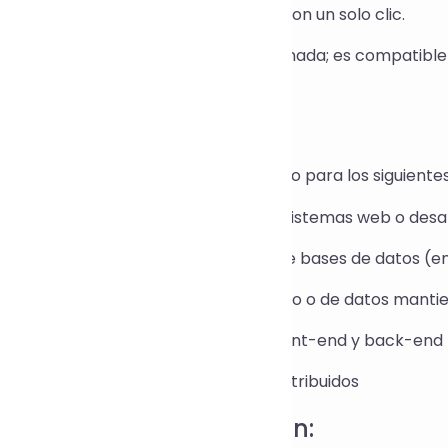
ga clic en Generar → Copiar y usar con un solo clic.
 necesita iniciar sesión ni descargar nada; es compatibl
viles.
cenarios de aplicación:
erador de UUID por lotes es adecuado para los siguientes
neración de tokens temporales en sistemas web o desarr
seño de claves primarias de tablas de bases de datos (e
 nomenclatura de archivos de registro o de datos mantie
entificador de solicitud de interfaz front-end y back-end
 de transacción único en sistemas distribuidos
incipio de implementación: