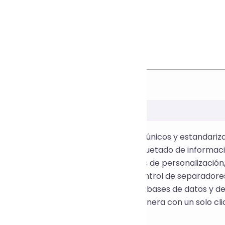
nerar rápidamente identificadores únicos y estandariza
, el procesamiento de datos o el etiquetado de informaci
ón de UUID admite diversas opciones de personalización, 
to de mayúsculas y minúsculas, el control de separadores,
 para programadores, ingenieros de bases de datos y d
zación. No requiere instalación, se genera con un solo cli