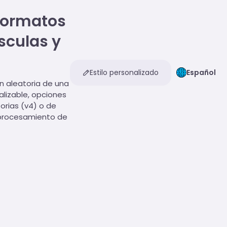
 formatos
sculas y
Estilo personalizado
Español
n aleatoria de una
lizable, opciones
orias (v4) o de
 procesamiento de