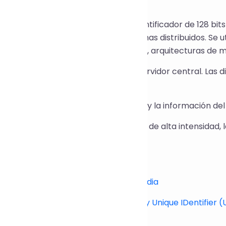
es UUID?
entificador Único Universal) es un identificador de 128 b
ar la unicidad de los objetos en sistemas distribuidos. Se
ciones de red, registros de sistemas, arquitecturas de m
puede generar sin depender de un servidor central. Las d
mos de generación, como:
ID v1: Basado en la marca de tiempo y la información de
ID v4: Basado en números aleatorios de alta intensidad,
ja.
entos de referencia autorizados:
troducción a Wikipedia:
UUID – Wikipedia
tándar oficial:
RFC 4122 - A Universally Unique IDentifie