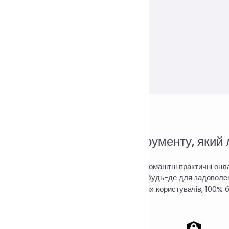
ний веб-сайт онлайн-інструменту, який л
ine Tools – це веб-сайт, який об’єднує різноманітні практичні он
користовувати його онлайн будь-коли та будь-де для задоволенн
відсутність збору даних користувачів, 100%
у
/
йність
/
Печиво