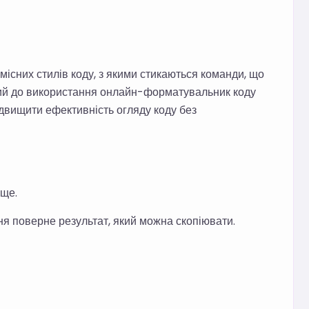
існих стилів коду, з якими стикаються команди, що
вий до використання онлайн-форматувальник коду
двищити ефективність огляду коду без
ище.
ня поверне результат, який можна скопіювати.