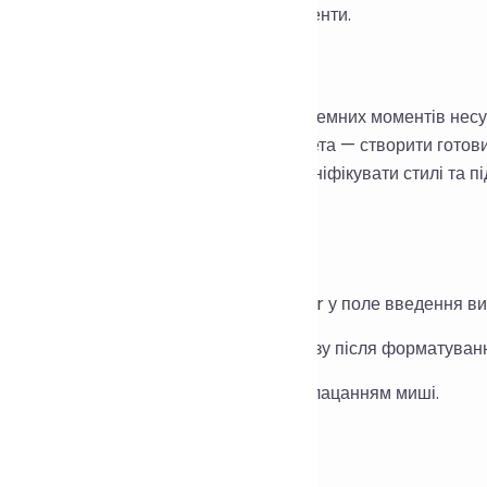
або тимчасово відформатувати фрагменти.
ення:
румент створений з урахуванням проблемних моментів несум
юють над кількома проектами. Наша мета — створити гото
 який допоможе розробникам швидко уніфікувати стилі та пі
вання локального середовища.
кції:
дкрийте сторінку та вставте код Angular у поле введення в
тисніть «Форматувати», і система одразу після форматуван
опіюйте код у цільову область одним клацанням миші.
рії застосування: