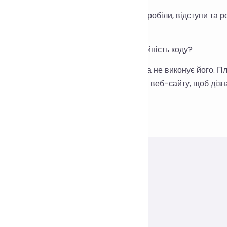
 Ні. Налаштовується лише стиль коду, пробіли, відступи та 
знес-логіка не переписується.
 Як гарантується безпека та конфіденційність коду?
 Інструмент лише форматує текст коду, а не виконує його. Пл
ерніться до заяви про конфіденційність веб-сайту, щоб діз
нфіденційність.