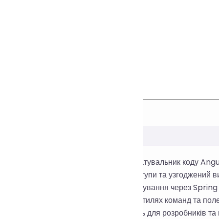
тор курсорів
раження
цесу
румент — безкоштовний онлайн-форматувальник коду Angula
ня вигляду одним кліком, розумні відступи та узгоджений вив
 забезпечуючи стабільні послуги форматування через Sprin
ності коду, зменшення відмінностей у стилях команд та по
 та документації. Він ідеально підходить для розробників т