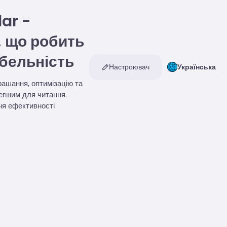
ar -
 що робить
абельність
Настроювач
Українська
ашання, оптимізацію та
легшим для читання.
ня ефективності