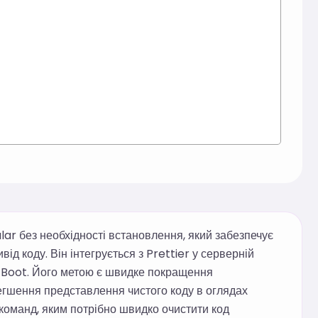
r без необхідності встановлення, який забезпечує
ід коду. Він інтегрується з Prettier у серверній
g Boot. Його метою є швидке покращення
легшення представлення чистого коду в оглядах
а команд, яким потрібно швидко очистити код