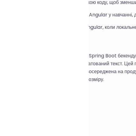
іфікуйте форматування перед перевіркою коду, щоб зменшит
дображайте стандартизовані приклади Angular у навчанні, д
мчасово обробляти файли шаблонів Angular, коли локальн
ип реалізації:
 збирає код і надсилає його до служби Spring Boot бекенду
го форматування та повертає відформатований текст. Цей 
та не запускає код. Реалізація бекенду зосереджена на прод
для фрагментів малого та середнього розміру.
ння та відповіді:
 Які типи файлів підтримуються?
 В основному шаблони Angular.
 Чи змінює форматування логіку коду?