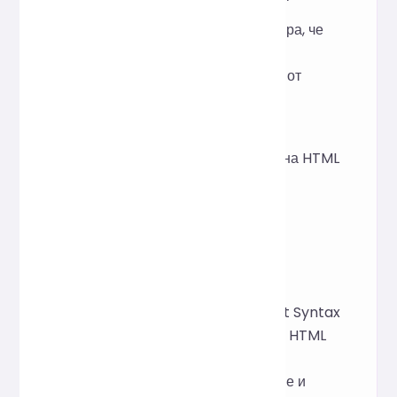
SEO оптимизацията гарантира, че
структурираният код е по-
благоприятен за обхождане от
търсачките.
Уроците и примерите за код
осигуряват интуитивна и ясна HTML
структура.
Принцип на
имплементация
Базиран на рамката с отворен код
Prettier
, парсингът AST (Abstract Syntax
Tree) автоматично идентифицира HTML
тагове и йерархични връзки, което
позволява интелигентно вдлъбване и