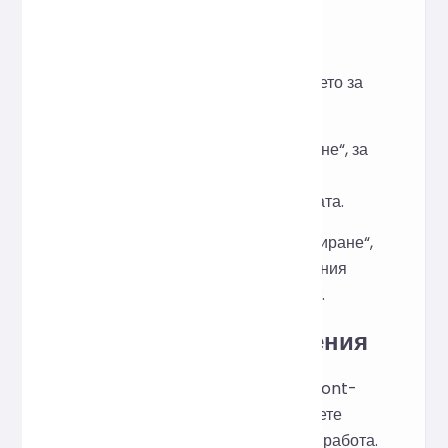
Как се използва
Поставете HTML кода в полето за
въвеждане по-горе.
Кликнете върху „Форматиране“, за
да оптимизирате отстъпа,
подравняването и структурата.
Кликнете върху бутона „Копиране“,
за да поставите форматирания
HTML код във вашия проект.
Сценарии на приложения
Бързо разкрасете HTML в front-
end разработката и подобрете
ефективността на екипната работа.