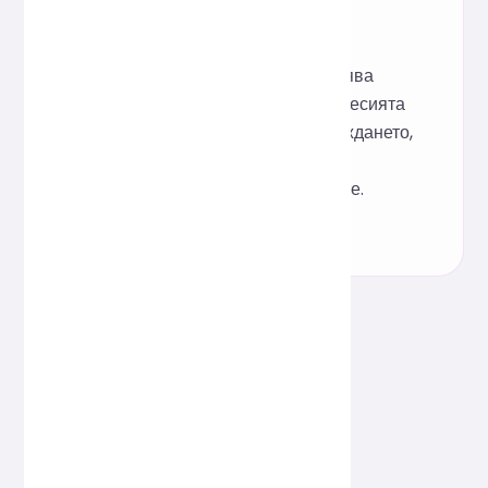
Подходящо ли е за SEO
сценарии?
Да, форматирането подобрява
четимостта на кода, а компресията
намалява размера на зареждането,
като и двете помагат за
индексирането от търсачките.