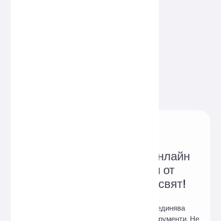
Надежден уебсайт за онлайн
инструменти, обичан от
потребители по целия свят!
Hi,Online Tools е уебсайт, който обединява
разнообразие от практични онлайн инструменти. Не