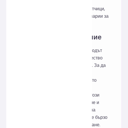
използвайте го директно онлайн.
Подходящ е за front-end разработчици,
оптимизация на уебсайтове и сценарии за
преглед на код.
Творческо вдъхновение
В ежедневната разработка HTML кодът
често става объркан поради множество
сътрудничества или чести ревизии. За да
подобри четливостта на кода и
ефективността на поддръжката, като
същевременно оптимизира
производителността на уебсайта, този
онлайн инструмент за форматиране и
компресиране на HTML, изграден на
Prettier, помага на разработчиците бързо
да унифицират своя стил на кодиране.