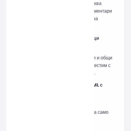
Не, минифицирането премахва
само излишни символи и коментари
и не променя рендирането на
страницата.
Поддържа ли HTML5 и общи
тагове?
Поддържа HTML5 стандарти и общи
семантични тагове и е съвместим с
основните браузърни среди.
Може ли да обработва HTML с
вграден CSS/JS?
Да, инструментът ще запази
вградения код и ще коригира само
HTML структурата.