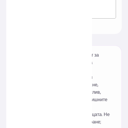
Този безплатен онлайн инструмент за
форматиране на HTML, базиран на
двигателя с отворен код Prettier,
поддържа разкрасяване, отстъпи и
компресия на HTML с едно щракване,
което прави кода по-ясен и по-четлив,
като същевременно намалява излишните
символи, за да подобри
производителността на уеб страницата. Не
се изисква изтегляне или инсталиране;