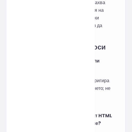
разкрасяване. Той също така премахва
ненужните интервали, прекъсвания на
редовете и коментари, осигурявайки
оптимизиран размер на файла, без да
влияе на рендирането.
Често задавани въпроси
Форматирането променя ли
HTML структурата?
Не, форматирането само коригира
вдлъбването и подравняването; не
изтрива валидни тагове или
атрибути.
Влияе ли минифицираният HTML
на качеството на показване?