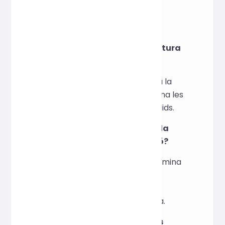
sense afectar la renderització.
FQA
El format canvia l'estructura
HTML?
No, el format només ajusta la
sagnia i l'alineació; no elimina les
etiquetes ni els atributs vàlids.
L'HTML minificat afecta la
qualitat de visualització?
No, la minificació només elimina
els caràcters i comentaris
redundants i no canvia la
representació de la pàgina.
Admet HTML5 i etiquetes