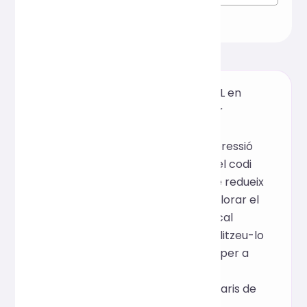
Aquesta eina de formatació HTML en
línia gratuïta, basada en el motor
Prettier de codi obert, admet
l'embelliment, la sagnia i la compressió
d'HTML amb un sol clic, fent que el codi
sigui més clar i llegible alhora que redueix
els caràcters redundants per millorar el
rendiment de la pàgina web. No cal
descarregar-lo ni instal·lar-lo; utilitzeu-lo
directament en línia. És adequat per a
desenvolupadors front-end,
optimització de llocs web i escenaris de
revisió de codi.