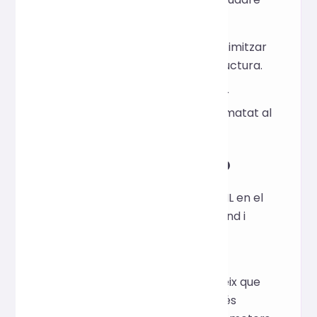
d'entrada de dalt.
Feu clic a "Format" per optimitzar
la sagnia, l'alineació i l'estructura.
Feu clic al botó "Copia" per
enganxar el codi HTML formatat al
vostre projecte.
Escenaris d'aplicació
Embelliu ràpidament l'HTML en el
desenvolupament front-end i
milloreu l'eficiència de la
col·laboració en equip.
L'optimització SEO garanteix que
el codi estructurat sigui més