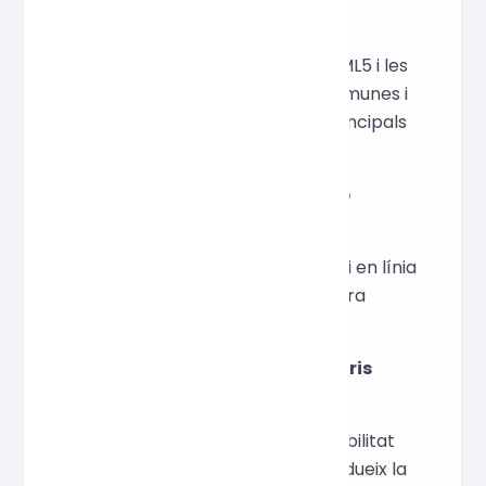
comunes?
Admet els estàndards HTML5 i les
etiquetes semàntiques comunes i
és compatible amb els principals
entorns de navegador.
Pot processar HTML amb
CSS/JS en línia?
Sí, l'eina conservarà el codi en línia
i només ajustarà l'estructura
HTML.
És adequat per a escenaris
SEO?
Sí, el format millora la llegibilitat
del codi i la compressió redueix la