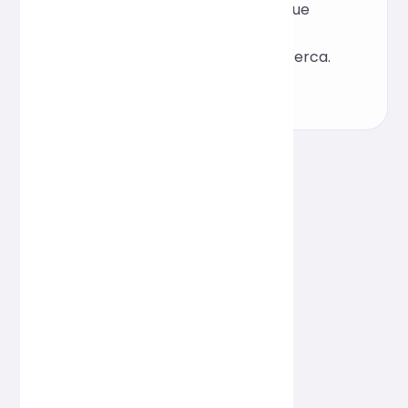
mida de la càrrega, cosa que
ajuda ambdues coses a la
indexació dels motors de cerca.