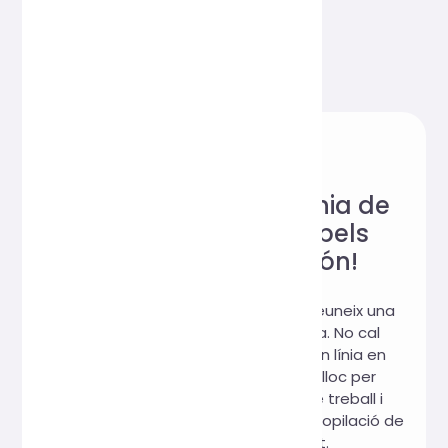
Lloc web d'eines en línia de
confiança, estimat pels
usuaris de tot el món!
Hi, Online Tools és un lloc web que reuneix una
varietat d'eines pràctiques en línia. No cal
descarregar-lo, el podeu utilitzar en línia en
qualsevol moment i en qualsevol lloc per
satisfer les vostres necessitats de treball i
estudi. Us prometem: 100% sense recopilació de
dades d'usuari, 100% gratuït.