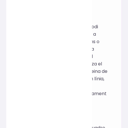
Inspiració creativa
En el desenvolupament diari, el codi
HTML sovint es torna desordenat a
causa de múltiples col·laboracions o
revisions freqüents. Per millorar la
llegibilitat del codi i l'eficiència del
manteniment alhora que optimitza el
rendiment del lloc web, aquesta eina de
formatació i compressió HTML en línia,
basada en Prettier, ajuda els
desenvolupadors a unificar ràpidament
el seu estil de codificació.
Com s'utilitza
Enganxeu el codi HTML al quadre