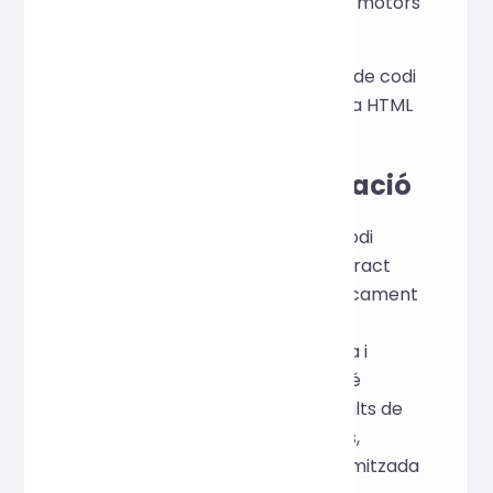
propici per al rastreig dels motors
de cerca.
Els tutorials i els exemples de codi
garanteixen una estructura HTML
intuïtiva i clara.
Principi d'implementació
Basat en el marc de treball de codi
obert
Prettier
, l'anàlisi AST (Abstract
Syntax Tree) identifica automàticament
les etiquetes HTML i les relacions
jeràrquiques, permetent la sagnia i
l'embelliment intel·ligents. També
elimina els espais en blanc, els salts de
línia i els comentaris innecessaris,
garantint una mida de fitxer optimitzada