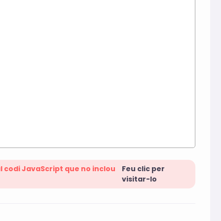
l codi JavaScript que no inclou
Feu clic per
visitar-lo