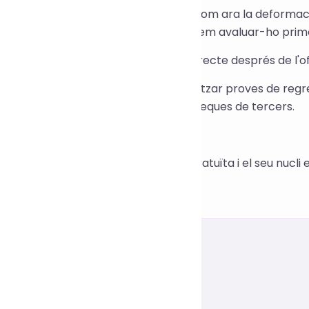
gunes ofuscacions d'alta intensitat (com ara la deformac
brecàrrega de rendiment. Recomanem avaluar-ho primer
m puc garantir el funcionament correcte després de l'o
ans del desplegament, s'han de realitzar proves de reg
nfirmar la compatibilitat amb biblioteques de tercers.
 ha alguna tarifa?
, aquesta eina és permanentment gratuïta i el seu nucli 