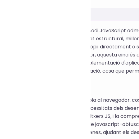
eina gratuïta en línia d'ofuscació de codi JavaScript adme
 la compressió de codi i la complexitat estructural, millor
tant que el codi font del front-end es copiï directament o s
ia de codi obert javascript-obfuscator, aquesta eina és a
cció del codi font del front-end, la implementació d'apli
És fàcil d'utilitzar i no requereix instal·lació, cosa que perm
ració
font del front-end es carrega en text pla al navegador, 
l'enginyeria inversa. Per abordar les necessitats dels dese
front-end, el xifratge i l'ofuscació de fitxers JS, i la compr
eina aprofita la tecnologia provada de javascript-obfusca
 nom de variables i el xifratge de cadenes, ajudant els d