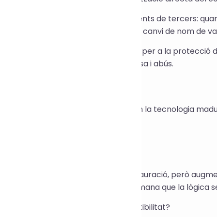
stribució de complements i components de tercers: qua
 redueix el risc de còpia mitjançant el canvi de nom de var
ripts SaaS i de serveis web: adequats per a la protecció de
duint la possibilitat d'enginyeria inversa i abús.
ipi d'implementació
 implementació subjacent es basa en la tecnologia madu
ntes freqüents (FAQ)
 pot restaurar el codi ofuscat?
 es pot evitar completament la restauració, però augme
enginyeria inversa i la lectura. Es recomana que la lògica 
xò afectarà el rendiment o la compatibilitat?