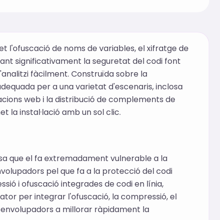
t l'ofuscació de noms de variables, el xifratge de
ant significativament la seguretat del codi font
'analitzi fàcilment. Construïda sobre la
dequada per a una varietat d'escenaris, inclosa
cacions web i la distribució de complements de
et la instal·lació amb un sol clic.
cosa que el fa extremadament vulnerable a la
nvolupadors pel que fa a la protecció del codi
essió i ofuscació integrades de codi en línia,
tor per integrar l'ofuscació, la compressió, el
esenvolupadors a millorar ràpidament la