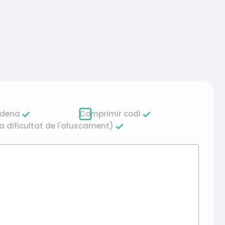
adena
Comprimir codi
a dificultat de l'ofuscament)