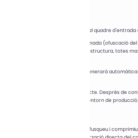
t del codi font.
'utilitza
ganxeu el fitxer .js que voleu ofuscar al quadre d'entrada 
ntingueu la configuració predeterminada (ofuscació del 
mpressió del codi i complexitat de l'estructura, totes 
gons calgui.
u clic a "Ofusca el codi" i el sistema generarà automàtic
entrada següent.
pieu-lo i substituïu-lo al vostre projecte. Després de conf
torn de prova, desplegueu-lo en un entorn de producció
aris d'aplicació
otecció del codi font del front-end: ofusqueu i comprimiu el
b o una aplicació per evitar la visualització directa del co