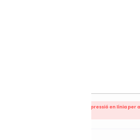
st lloc també ofereix una eina de compressió en línia per a
ons d'ofuscació i xifratge.