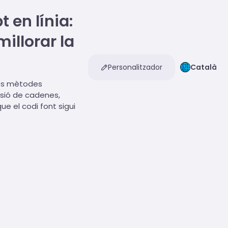
 en línia:
illorar la
Personalitzador
Català
les mètodes
rsió de cadenes,
ue el codi font sigui