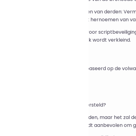
stributie van plug-ins en componenten van derden: Verm
ug-ins het risico op kopiëren door het hernoemen van va
aS- en webservicescripts: Geschikt voor scriptbeveiliging
ns op reverse engineering en misbruik wordt verkleind.
ementatieprincipe
 onderliggende implementatie is gebaseerd op de volwa
fuscatortechnologie.
gestelde vragen (FAQ)
an de geobfusceerde code worden hersteld?
rstel kan niet volledig worden vermeden, maar het zal d
t lezen aanzienlijk verhogen. Het wordt aanbevolen om g