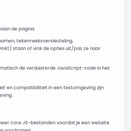
enaan de pagina.
enamen, tekenreeksversleuteling,
kt) staan of vink de opties uit/pas ze naar
omatisch de verduisterde JavaScript-code in het
eit en compatibiliteit in een testomgeving zijn
eving.
meer core JS-bestanden voordat je een website
 te voorkomen.