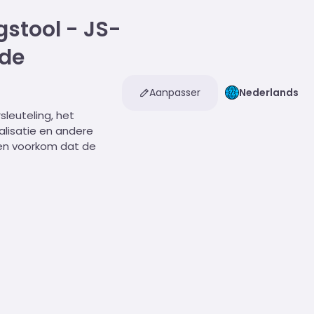
stool - JS-
 de
Aanpasser
Nederlands
sleuteling, het
lisatie en andere
 en voorkom dat de