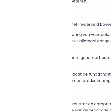
ing van de broncode snel kunnen verbeteren.
iksaanwijzing
ak het te verduisteren .js-bestand in het invoerveld bov
at de standaardinstellingen (verduistering van variabel
decompressie en structuurcomplexiteit allemaal aangevin
ns aan.
ik op "Code verduisteren" en het systeem genereert aut
derstaande invoerveld.
pieer en vervang deze in je project. Nadat de functionalit
controleerd, implementeer je deze in een productieomg
ssingsscenario's
veiliging van front-end broncode: Verduister en compri
 applicatie start om directe weergave van de broncode