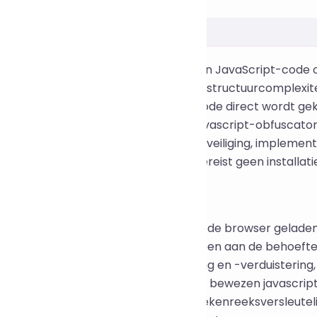
tis online tool voor het verbergen van JavaScript-code
ksversleuteling, codecompressie en structuurcomplexitei
ijk en voorkomt dat front-end broncode direct wordt g
l is gebaseerd op de open-source javascript-obfuscator-
's, waaronder front-end broncodebeveiliging, implementa
erden. Het is gebruiksvriendelijk en vereist geen installati
ratie
d broncode wordt als platte tekst in de browser gelade
 en reverse engineering. Om te voldoen aan de behoeft
beveiliging, JS-bestandsversleuteling en -verduistering
ering, maakt deze tool gebruik van de bewezen javascrip
ie, hernoeming van variabelen en tekenreeksversleuteli