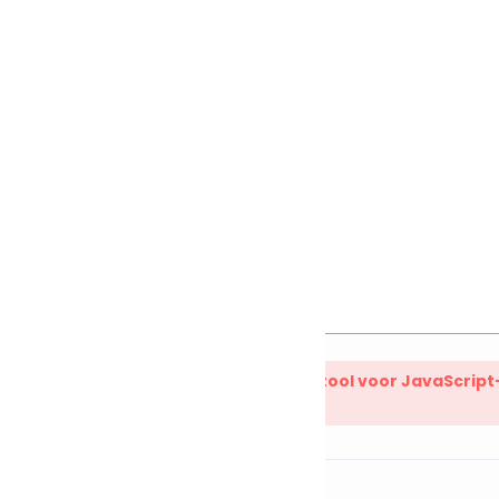
werk
eelding
 site biedt ook een online compressietool voor JavaScript
ncryptiefuncties bevat.