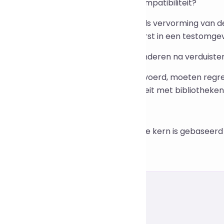
eft dit invloed op de prestaties of compatibiliteit?
rduistering met hoge intensiteit (zoals vervorming van
ch meebrengen. We raden aan dit eerst in een testomgev
e kan ik de juiste functionaliteit garanderen na verduiste
ordat de implementatie wordt uitgevoerd, moeten regre
twikkelomgeving om de compatibiliteit met bibliotheken
jn er kosten aan verbonden?
e, deze tool is permanent gratis en de kern is gebaseer