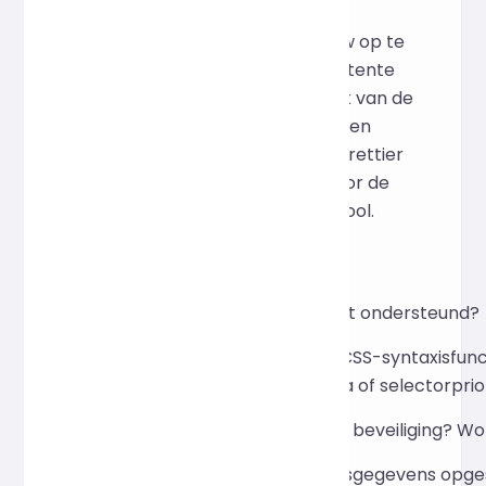
(met een SCSS-parser) om de
invoercode te parsen en opnieuw op te
maken. Dit zorgt voor een consistente
opmaakstijl zonder de semantiek van de
code te veranderen. Het volwassen
onderhoud en de stabiliteit van Prettier
vormden de technische basis voor de
keuze als belangrijkste opmaaktool.
FQA
Welke SCSS-syntaxis wordt ondersteund?
Ondersteunt standaard SCSS-syntaxisfuncti
aan en verandert de logica of selectorpriori
Hoe zit het met privacy en beveiliging? W
Er worden nooit gebruikersgegevens opges