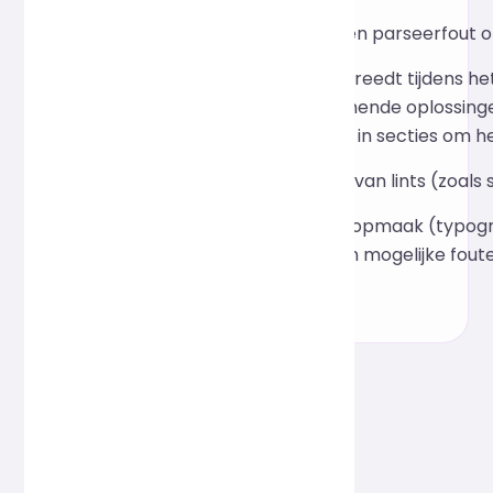
Wat moet ik doen als er een parseerfout 
Als er een syntaxisfout optreedt tijdens 
aangegeven. Veelvoorkomende oplossingen
het opmaken van de code in secties om het
Waarin verschilt deze tool van lints (zoal
Prettier richt zich op codeopmaak (typograf
(naamgeving, duplicatie en mogelijke foute