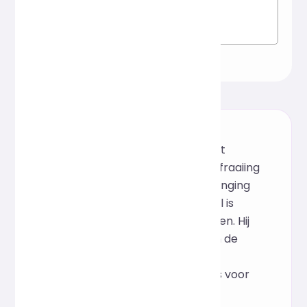
Deze tool is een online SCSS-
codeformatter gebaseerd op het
Prettier-framework en biedt verfraaiing
met één klik, automatische inspringing
en intelligente typografie. De tool is
installatievrij en direct te gebruiken. Hij
kan de leesbaarheid van SCSS en de
consistentie van teamcode snel
verbeteren, waardoor hij ideaal is voor
snelle online proeflezing en een