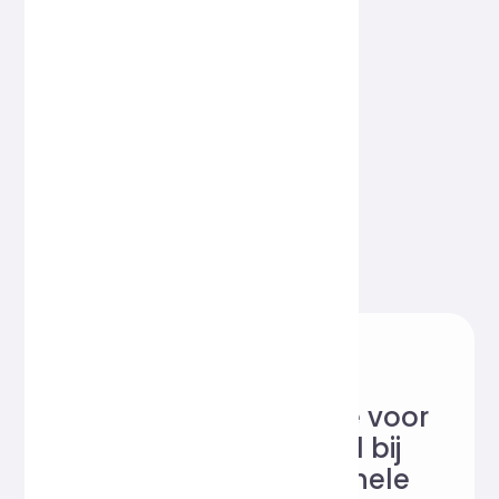
Betrouwbare website voor
online tools, geliefd bij
gebruikers over de hele