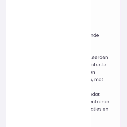
consistente stijl in de dagelijkse
ontwikkeling.
Inspiratie
Gebaseerd op de veelvoorkomende
problemen van rommelige
stijlbestanden en inconsistente
teamstijlen in de praktijk, identificeerden
we de behoefte aan "direct consistente
stijl zonder configuratie". We kozen
Prettier als onderliggende engine, met
als doel complexe typografische
beslissingen te automatiseren, zodat
ontwikkelaars zich kunnen concentreren
op bedrijfslogica in plaats van spaties en
regeleinden.