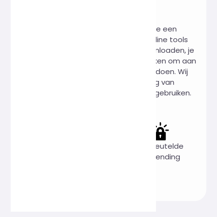
wereld!
Hi, Online Tools is een website die een
verscheidenheid aan praktische online tools
samenbrengt. Je hoeft niets te downloaden, je
kunt het altijd en overal online gebruiken om aan
je werk- en studiebehoeften te voldoen. Wij
beloven: 100% geen verzameling van
gebruikersgegevens, 100% gratis te gebruiken.
Volledig
Privacy staat
Versleutelde
gratis
voorop
verzending