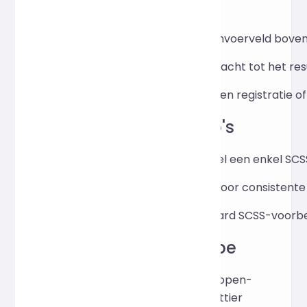
Instructies
Plak de SCSS-code in het invoerveld bove
Klik op "Formatteren" en wacht tot het r
Het hele proces vereist geen registratie of i
Toepassingsscenario's
Verfraai en formatteer snel een enkel SC
Een tijdelijke validatietool voor consiste
Geeft duidelijke en standaard SCSS-voorb
Implementatieprincipe
Deze tool maakt gebruik van de open-
source code-opmaakengine Prettier