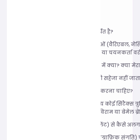
तकनीकी आधार थे।
FQA
कौन सा SCSS सिंटैक्स समर्थित है?
मानक SCSS सिंटैक्स सुविधाओं (वैरिएबल, नेस्ट
समायोजित करता है और तर्क या चयनकर्ता वरी
गोपनीयता और सुरक्षा के बारे में क्या? क्या म
कोई भी उपयोगकर्ता डेटा कभी सहेजा नहीं जाता
पार्सिंग त्रुटि होने पर मुझे क्या करना चाहिए?
यदि SCSS को पार्स करते समय कोई सिंटैक्स त्रु
को ठीक करना (जैसे कि अर्धविराम या बेमेल ब्
यह टूल लिंट्स (जैसे स्टाइललिंट) से कैसे अलग
प्रीटियर कोड फ़ॉर्मेटिंग (टाइपोग्राफ़िक संग