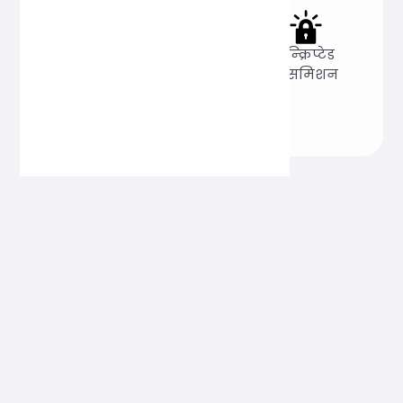
पूरी तरह से
गोपनीयता
एन्क्रिप्टेड
मुफ़्त
सर्वोपरि
ट्रांसमिशन