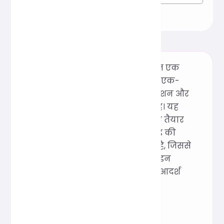
यह टूल प्रिटीयर फ्रेमवर्क पर आधारित एक
ऑनलाइन SCSS कोड फ़ॉर्मेटर है, जो एक-
क्लिक सौंदर्यीकरण, स्वचालित इंडेंटेशन और
बुद्धिमान टाइपोग्राफी प्रदान करता है। यह
इंस्टॉलेशन-मुक्त और उपयोग के लिए तैयार
है। यह SCSS पठनीयता और टीम कोड की
स्थिरता में तेज़ी से सुधार कर सकता है, जिससे
यह दैनिक विकास में त्वरित ऑनलाइन
प्रूफरीडिंग और सुसंगत शैली के लिए आदर्श
बन जाता है।
प्रेरणा