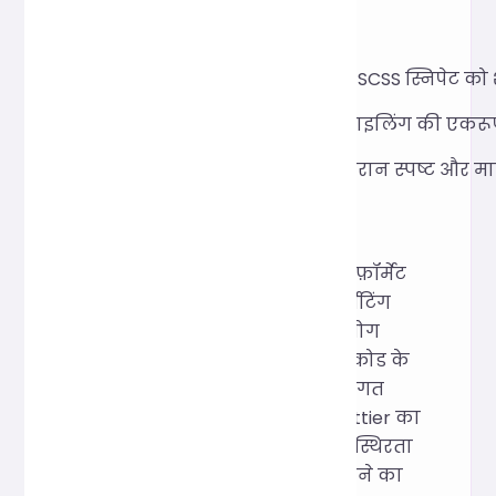
एप्लिकेशन परिदृश्य
किसी एकल SCSS फ़ाइल या SCSS स्निपेट को शीघ
प्रतिबद्धता से पहले टीमों में स्टाइलिंग की
शिक्षण और कोड समीक्षा के दौरान स्पष्ट और म
कार्यान्वयन सिद्धांत
यह टूल इनपुट कोड को पार्स और री-फ़ॉर्मेट
करने के लिए ओपन-सोर्स कोड फ़ॉर्मेटिंग
इंजन Prettier (SCSS पार्सर का उपयोग
करके) का उपयोग करता है, जिससे कोड के
अर्थ-विज्ञान को बदले बिना एक सुसंगत
फ़ॉर्मेटिंग शैली सुनिश्चित होती है। Prettier का
परिपक्व सामुदायिक रखरखाव और स्थिरता
इसे मुख्य फ़ॉर्मेटिंग टूल के रूप में चुनने का