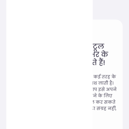
विश्वसनीय ऑनलाइन टूल
वेबसाइट, जिसे दुनिया भर के
उपयोगकर्ता पसंद करते हैं!
Hi, Online Tools एक ऐसी वेबसाइट है जो कई तरह के
व्यावहारिक ऑनलाइन टूल्स को एक साथ लाती है।
डाउनलोड करने की कोई ज़रूरत नहीं है, आप इसे अपने
काम और पढ़ाई की ज़रूरतों को पूरा करने के लिए
कभी भी और कहीं भी ऑनलाइन इस्तेमाल कर सकते
हैं। हम वादा करते हैं: 100% उपयोगकर्ता डेटा संग्रह नहीं,
100% मुफ़्त इस्तेमाल।