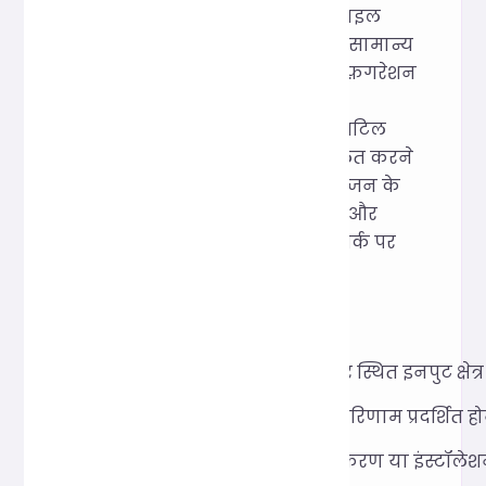
वास्तविक विकास में अव्यवस्थित स्टाइल
फ़ाइलों और असंगत टीम शैलियों की सामान्य
समस्याओं के आधार पर, हमने "कॉन्फ़िगरेशन
के बिना तत्काल सुसंगत शैली" की
आवश्यकता की पहचान की। हमने जटिल
टाइपोग्राफ़िकल निर्णयों को स्वचालित करने
के उद्देश्य से, प्रिटीयर को अंतर्निहित इंजन के
रूप में चुना, जिससे डेवलपर्स स्पेसिंग और
लाइन ब्रेक के बजाय व्यावसायिक तर्क पर
ध्यान केंद्रित कर सकें।
निर्देश
SCSS कोड को पृष्ठ के शीर्ष पर स्थित इनपुट क्षेत्र म
"फ़ॉर्मेट" पर क्लिक करें और परिणाम प्रदर्शित ह
इस पूरी प्रक्रिया के लिए पंजीकरण या इंस्टॉल