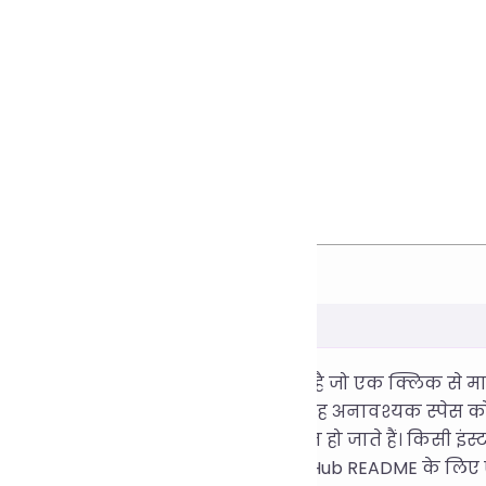
फ़्त ऑनलाइन मार्कडाउन कोड फ़ॉर्मेटर है जो एक क्लिक से मा
ोर्स प्रीटियर फ्रेमवर्क पर आधारित है। यह अनावश्यक स्पेस को 
जिससे दस्तावेज़ स्पष्ट और पढ़ने में आसान हो जाते हैं। किसी इ
ें। यह ब्लॉगिंग, प्रोजेक्ट विवरण और GitHub README के लिए