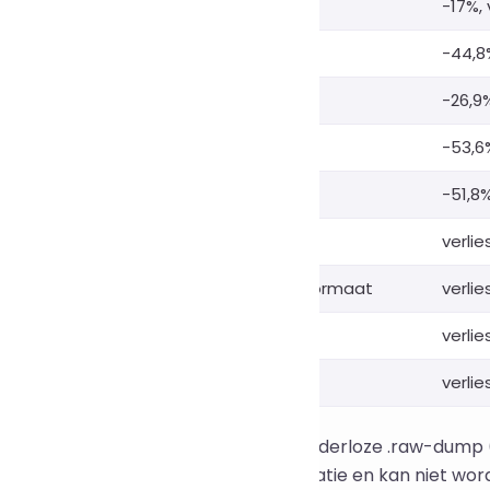
asselblad)
Hasselblad
-17%,
Kodak)
Kodak DCS
-44,8
Kodak)
Kodak DCS
-26,9
eica)
Leica
-53,6
dobe / Leica)
Adobe DNG / Leica
-51,8%
Sony)
Sony Alpha-serie
verli
asselblad)
Hasselblad middenformaat
verli
ikon)
Nikon Coolpix
verli
igma)
Sigma Foveon
verli
ende uitzondering: een generieke headerloze .raw-dump
era's) bevat geen camera-identificatie en kan niet wo