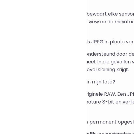
 Is de DNG-uitvoer echt verliesloze?
 Ja. De verliesloze modus van dnglab bewaart elke sens
en tweede volledig RAW, de grote preview en de miniatuu
or bit herstelbaar.
 Waarom kwam mijn bestand terug als JPEG in plaats va
 Ofwel wordt het cameramodel niet ondersteund door de
et daadwerkelijk kleiner dan het origineel. In die gevalle
dat u toch een betekenisvolle grootteverkleining krijgt.
 Verandert compressie het uiterlijk van mijn foto?
 Een DNG is visueel identiek aan het originele RAW. Een
tbalans van de camera, maar is van nature 8-bit en verl
an bent intensief te bewerken.
: Worden mijn RAW-bestanden ergens permanent opges