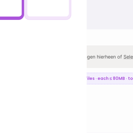
beeldingen
compressie
beeldingen
ompressor
compressor
ompressor
Sleep afbeeldingen hierheen of
Sele
ompressor
Up to 5 files · each ≤ 80MB · 
ompressor
ompressor
rimeren
Reset
IRE CONVERSIES
→ JPG
→ PNG