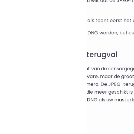
s de kwaliteitsschuifregelaar aan als u wilt dat de JPEG-te
rliesloze DNG-uitvoer.
ik op Comprimeren. Een voortgangsbalk toont eerst het 
wnload het resultaat. Bestanden die DNG werden, behou
rden als .jpg geleverd.
esloze DNG versus JPEG-terugval
iesloze DNG bewaart honderd procent van de sensorgegeve
One, darktable en vergelijkbare software, maar de groot
 en 68 procent afhankelijk van de camera. De JPEG-terugva
iceerde, verlieslatende afbeelding die meer geschikt is
rking. Een goede gewoonte is om de DNG als uw masterko
exporteren.
gestelde vragen