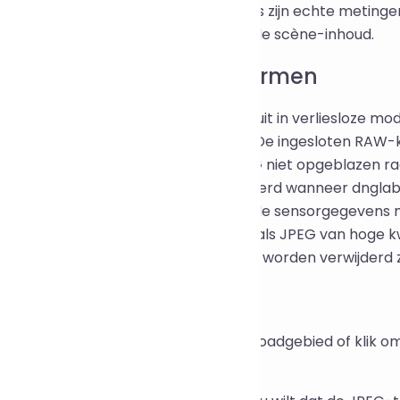
und. Alle bovenstaande percentages zijn echte metinge
ijk van het cameramodel, de ISO en de scène-inhoud.
et werkt achter de schermen
oert de open source encoder dnglab uit in verliesloze m
even als een gecomprimeerde DNG. De ingesloten RAW-kop
tuur worden verwijderd zodat de DNG niet opgeblazen raakt
oze DNG. Stap 2 wordt alleen geactiveerd wanneer dngl
iner zou zijn: de dcraw-decoder leest de sensorgegeven
atie, en de uitvoer wordt opgeslagen als JPEG van hoge kw
oleerde sandbox; tijdelijke bestanden worden verwijderd 
e gebruiken
eep uw RAW-bestanden naar het uploadgebied of klik o
gelijk toevoegen.