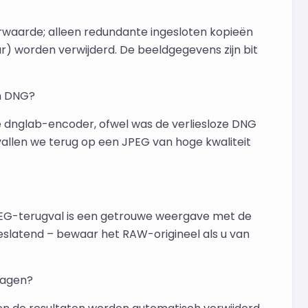
orwaarde; alleen redundante ingesloten kopieën
r) worden verwijderd. De beeldgegevens zijn bit
n DNG?
 dnglab-encoder, ofwel was de verliesloze DNG
n vallen we terug op een JPEG van hoge kwaliteit
 JPEG-terugval is een getrouwe weergave met de
ieslatend – bewaar het RAW-origineel als u van
lagen?