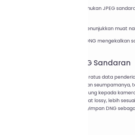
raskan gelangsar kualiti jika anda mahukan JPEG sandara
tput DNG tanpa kerugian.
ik Mampatkan. Bar kemajuan akan menunjukkan muat na
at turun hasilnya. Fail yang menjadi DNG mengekalkan s
pg.
Tanpa Kerugian lwn JPEG Sandaran
pa kerugian mengekalkan seratus peratus data penderia
om, Capture One, darktable dan perisian seumpamanya, t
 antara 4 hingga 68 peratus bergantung kepada kamera. J
it yang telah dinyahmozeik dan bersifat lossy, lebih ses
tan intensif. Amalan baik adalah menyimpan DNG sebaga
engedaran.
an Lazim