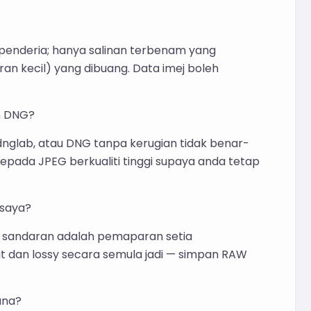
i penderia; hanya salinan terbenam yang
an kecil) yang dibuang. Data imej boleh
n DNG?
nglab, atau DNG tanpa kerugian tidak benar-
 kepada JPEG berkualiti tinggi supaya anda tetap
saya?
G sandaran adalah pemaparan setia
t dan lossy secara semula jadi — simpan RAW
ana?