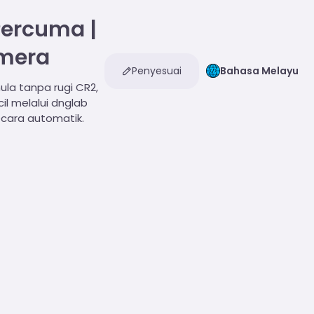
ercuma |
amera
Penyesuai
Bahasa Melayu
la tanpa rugi CR2,
il melalui dnglab
ecara automatik.