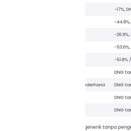
asselblad)
Hasselblad
-17%, D
Kodak)
Kodak DCS
-44.8%,
Kodak)
Kodak DCS
-26.9%,
eica)
Leica
-53.6%,
dobe / Leica)
Adobe DNG / Leica
-51.8% 
Sony)
Siri Sony Alpha
DNG ta
asselblad)
Hasselblad format sederhana
DNG ta
ikon)
Nikon Coolpix
DNG ta
igma)
Sigma Foveon
DNG ta
alian yang diketahui: longgokan .raw generik tanpa pe