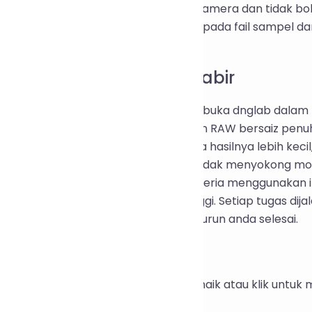
UP) tidak mengandungi pengenalan kamera dan tidak bol
n di atas adalah ukuran sebenar daripada fail sampel 
dungan pemandangan.
Ia Berfungsi di Sebalik Tabir
 1 menjalankan pengekod sumber terbuka dnglab dalam 
agai DNG yang dimampatkan. Salinan RAW bersaiz penuh
buang supaya DNG tidak kembung. Jika hasilnya lebih ke
 2 hanya dicetuskan apabila dnglab tidak menyokong mod
penyahkod dcraw membaca data penderia menggunakan im
 disimpan sebagai JPEG berkualiti tinggi. Setiap tugas dija
entara dipadam sebaik sahaja muat turun anda selesai.
 Menggunakannya
ret fail RAW anda ke kawasan muat naik atau klik untu
rentak.