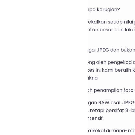
 Adakah output DNG benar-benar tanpa kerugian?
 Ya. Mod tanpa kerugian dnglab mengekalkan setiap nila
rlebihan (RAW lengkap kedua, pratonton besar dan lakar
pulihkan bit demi bit.
 Mengapa fail saya dikembalikan sebagai JPEG dan buka
 Sama ada model kamera tidak disokong oleh pengekod d
nar lebih kecil daripada asal. Dalam kes ini kami beralih
endapat penjimatan saiz yang bermakna.
: Adakah pemampatan akan mengubah penampilan foto 
 DNG adalah serupa secara visual dengan RAW asal. JPE
nggunakan imbangan putih kamera, tetapi bersifat 8-bi
al jika anda merancang pengeditan intensif.
 Adakah fail RAW saya disimpan secara kekal di mana-m