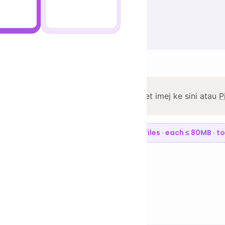
mpat
patan Imej
pok
pat JPG
mpat WebP
mpat PNG
Seret imej ke sini atau
P
pat GIF
Up to 5 files · each ≤ 80MB · 
pat SVG
mpat RAW
pat
Tetapkan semula
RAN POPULAR
→ JPG
→ PNG