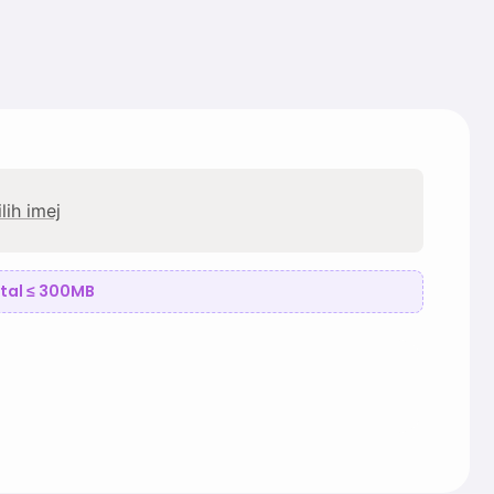
ilih imej
total ≤ 300MB