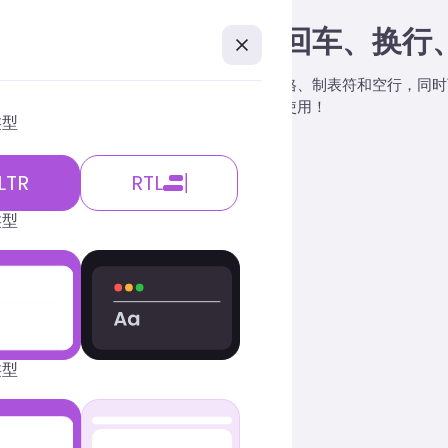
本清理工具：快速删除回车、换行
线文本清理工具，轻松去除回车、换行、空格、制表符和空行，同时
让您的文本处理更高效，适合开发者和编辑使用！
类型
工具
LTR
RTL
工具
类型
成英文名
生成器
理
类型
计
码