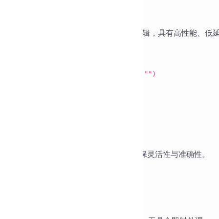
实现原理
 Java 原生
函数实现文本清理逻辑，具有高性能、低
String
除空格：
replaceAll("\\s+", "")
除回车与换行：
replaceAll("[\\r\\n]", "")
除制表符：
replaceAll("\\t", "")
除空行：正则匹配空行并删除
除首尾空格：
trim()
组合，可以灵活执行不同的清理规则，确保灵活性与准确性。
见问题 FAQ
可以批量处理文本吗？