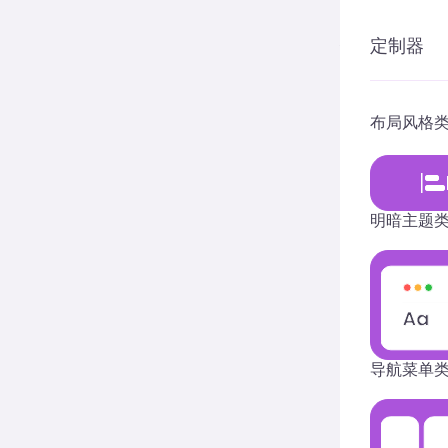
在线文
定制器
使用这款免费在
览和复制结果，
布局风格
全部
文本
明暗主题
随机生
UUID
文本清
导航菜单
文本统
随机密