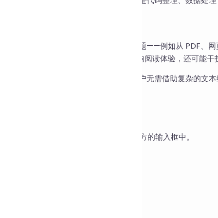
果，让您的文本处理更加高效精准。不论是代码整理、数据处理
创作灵感
作中，我们经常会遇到文本格式混乱的问题——例如从 PDF、
表符或空行。这些“看不见”的字符不仅影响阅读体验，还可能干
在线文本清理工具的初衷，就是为了让用户无需借助复杂的文本
一，提高工作效率。
使用方法
入文本
：将需要清理的原始文本粘贴到上方的输入框中。
择清理规则
：勾选需要的选项：
去除全部空格
去除回车符和换行符
去除制表符