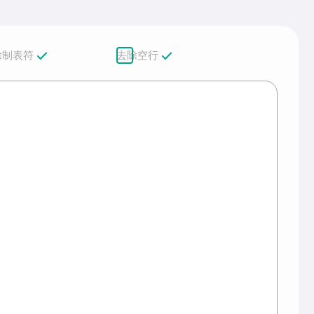
除制表符
去除空行