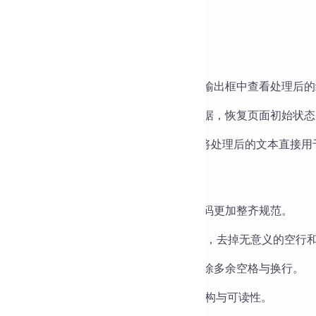
去除空行
去除首尾空格
理文本
：点击「清理文本
」
按钮，在下方输出框中查看处理后的
置数据
：点击「重置数据」按钮，清空数据，恢复页面初始状态
制结果
：点击右上角的“复制”图标，即可将处理后的文本直接
应用场景
码优化
：去除多余的制表符与空格，让代码更加整齐规范。
据清理
：处理 CSV、日志文件等数据源时，去掉无意义的空行
容排版
：快速清理从外部复制的文字，消除多余空格与换行。
EO 文本处理
：统一文本格式，提升网页结构与可读性。