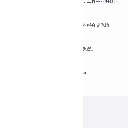
以，您可以一次性粘贴大量文本进行清理，工具会即时处理。
会误删我需要的空格？
会，您可以自行勾选清理规则，未勾选的内容会被保留。
安装软件才能使用吗？
需要，直接在浏览器打开即可使用，完全免费。
后能恢复吗？
议在清理前保留原文，以便必要时还原内容。