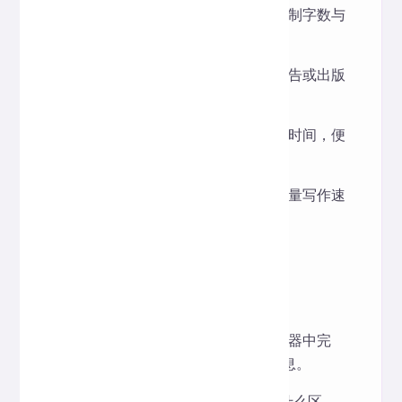
本、社交媒体文案时，精准控制字数与
阅读节奏。
学术与出版
：在撰写论文、报告或出版
物时，确保篇幅符合规定。
翻译与字幕制作
：计算字符与时间，便
于字幕同步或翻译字数限制。
写作训练
：帮助作家或学生衡量写作速
度与段落分布。
四、常见问题 FAQ
1. 工具会保存或上传我的文本吗？
不会，所有统计均在本地浏览器中完
成，100% 不收集任何用户信息。
2. 统计的“字符总数”和“文字总数”有什么区