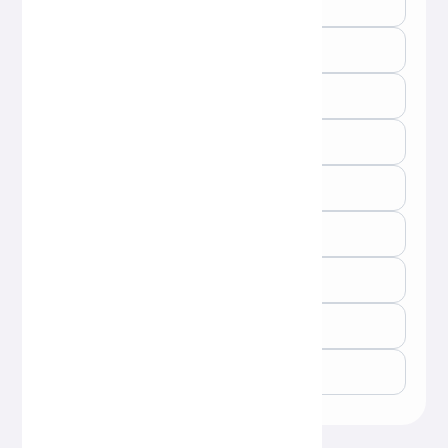
文字总数 ：
0
段落总数 ：
0
句子总数 ：
0
行数 ：
0
数字总数 ：
0
文本大小 ：
0
空格数 ：
0
空行数 ：
0
阅读时间 ：
0
分钟