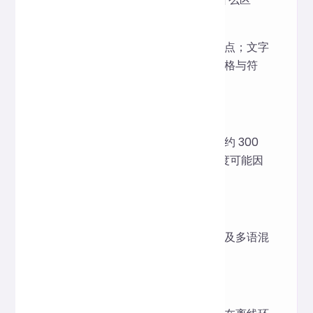
别？
字符总数包括空格、符号和标点；文字
总数仅统计可视文字，不含空格与符
号。
3. 阅读时间是怎么计算的？
根据常见成人平均阅读速度（约 300
字/分钟）估算，实际阅读速度可能因
人而异。
4. 支持多语言统计吗？
支持，包括中文、英文、数字及多语混
合文本。
5. 我可以离线使用吗？