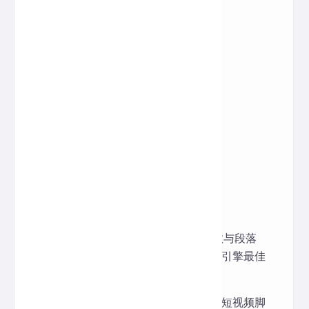
句子数
行数
数字总数
空格数
空行数
字节大小（UTF-8）
预估阅读时间（分钟）
三、应用场景
SEO 内容优化
：实时监控字数与段落
结构，确保网页内容符合搜索引擎最佳
实践。
新媒体运营
：撰写图文内容、短视频脚