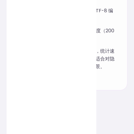
字节大小计算
：将文本转为 UTF-8 编
码，统计字节数。
阅读时间估算
：按平均阅读速度（200
字/分钟）换算预估阅读时间。
由于所有逻辑均在本地浏览器中完成，统计速
度极快，且用户数据不会外泄，特别适合对隐
私和安全有要求的写作与数据分析场景。