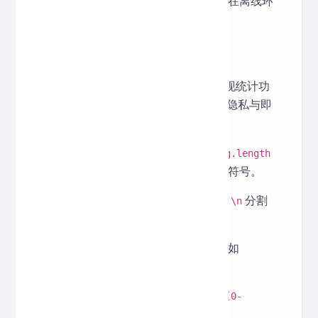
可以，将网页保存到本地即可在离线环
境使用。
五、实现原理
本工具完全通过前端 JavaScript 实现统计功
能，不依赖服务器端运算，保障数据隐私与即
时响应。核心原理包括：
字符与字数统计
：利用
string.length
与正则表达式匹配过滤空格与符号。
段落与行数统计
：通过分隔符
分割
\n
并去除空行。
句子数统计
：基于标点符号（如
）匹配计算。
.?!。？！
数字与空格统计
：使用正则
/[0-
、
匹配。
9]/g
/\s/g