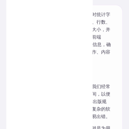
这款免费在线文本统计工具，支持实时统计字
符总数、文字总数、段落数、句子数、行数、
数字总数、空格数、空行数以及字节大小，并
可估算文本阅读时间。工具完全基于前端
JavaScript 实现，100% 不收集用户信息，确
保数据隐私与安全，非常适合文案创作、内容
分析、学术写作等多种场景使用。
一、创作灵感
在写作、编辑和内容创作的过程中，我们经常
需要精确掌握字数、段落数和阅读时间，以便
符合平台发布要求、SEO 优化需求或出版规
范。然而，传统的统计方法往往依赖复杂的软
件，或者需要手动计算，既耗时又容易出错。
开发这款在线文本统计工具的初衷，就是为用