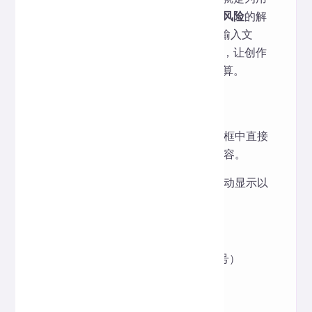
户提供一个
零安装、零门槛、零隐私风险
的解
决方案——只需打开浏览器、粘贴或输入文
本，即可实时获取多维度的统计数据，让创作
者能专注于内容本身，而不是数据计算。
二、使用方法
输入或粘贴文本
：在上方输入框中直接
键入或粘贴需要统计的文本内容。
实时查看统计结果
：工具会自动显示以
下数据：
字符总数
文字总数（不含空格与符号）
段落数