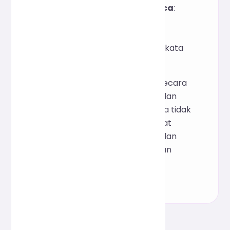
Estimasi Waktu Membaca
:
Estimasi waktu membaca
berdasarkan kecepatan
membaca rata-rata (200 kata
per menit).
Karena semua logika dilakukan secara
lokal di peramban, statistik berjalan
sangat cepat dan data pengguna tidak
bocor. Hal ini membuatnya sangat
cocok untuk skenario penulisan dan
analisis data yang mengutamakan
privasi dan keamanan.