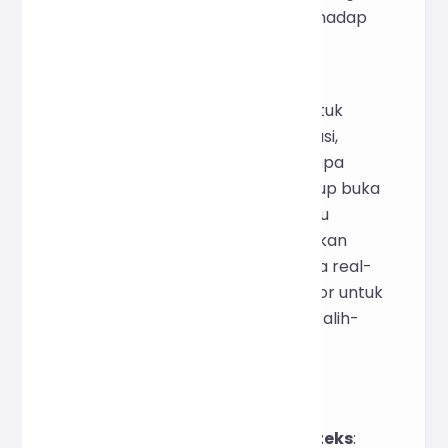
memakan waktu dan rentan terhadap
kesalahan.
Tujuan awal pengembangan alat
statistik teks daring ini adalah untuk
menyediakan solusi tanpa instalasi,
tanpa hambatan masuk, dan tanpa
risiko privasi bagi pengguna. Cukup buka
peramban Anda dan tempel atau
masukkan teks untuk mendapatkan
data statistik multidimensi secara real-
time, yang memungkinkan kreator untuk
berfokus pada konten itu sendiri, alih-
alih pada perhitungan data.
II. Penggunaan
Masukkan atau tempel teks
: