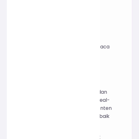
Jumlah spasi
Jumlah baris kosong
Ukuran Byte (UTF-8)
Perkiraan Waktu Membaca
(Menit)
III. Skenario Aplikasi
Optimasi Konten SEO
:
Pemantauan jumlah kata dan
struktur paragraf secara real-
time untuk memastikan konten
web mematuhi praktik terbaik
mesin pencari.
Operasi Media Baru
: Saat