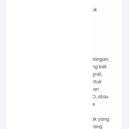
sehingga menjamin privasi dan
keamanan data. Alat ini ideal untuk
berbagai skenario, termasuk
copywriting, analisis konten, dan
penulisan akademis.
I. Inspirasi Kreatif
Selama proses penulisan, penyuntingan,
dan pembuatan konten, kita sering kali
perlu melacak jumlah kata, paragraf,
dan waktu baca secara akurat untuk
memenuhi persyaratan penerbitan
platform, kebutuhan optimasi SEO, atau
standar publikasi. Namun, metode
statistik tradisional seringkali
bergantung pada perangkat lunak yang
rumit atau perhitungan manual, yang