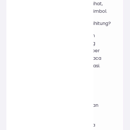
menghitung teks yang terlihat,
tidak termasuk spasi dan simbol.
3. Bagaimana waktu membaca dihitung?
Ini berdasarkan kecepatan
membaca rata-rata orang
dewasa (sekitar 300 kata per
menit). Kecepatan membaca
sebenarnya dapat bervariasi.
4. Apakah mendukung statistik
multibahasa?
Ya, termasuk teks bahasa
Mandarin, Inggris, angka, dan
campuran.
5. Bisakah saya menggunakannya