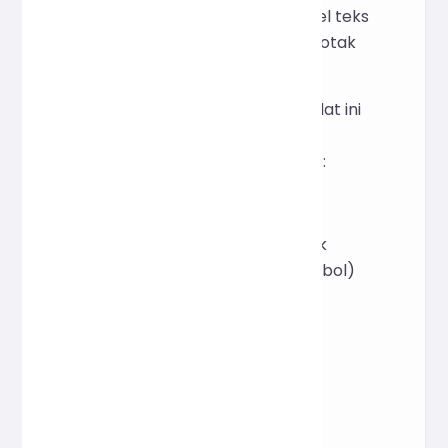
Langsung ketik atau tempel teks
yang ingin Anda hitung di kotak
input di atas.
Statistik waktu nyata
: Alat ini
akan secara otomatis
menampilkan data berikut:
Jumlah total karakter
Jumlah total kata (tidak
termasuk spasi dan simbol)
Jumlah paragraf
Jumlah kalimat
Jumlah baris
Jumlah total angka