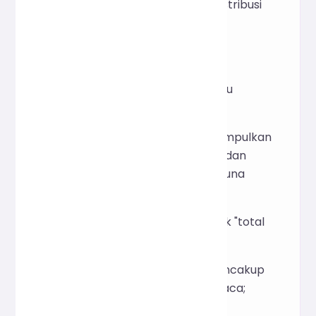
kecepatan menulis dan distribusi
paragraf.
IV. FAQ
1. Apakah alat ini menyimpan atau
mengunggah teks saya?
Tidak, semua statistik dikumpulkan
secara lokal di peramban dan
tidak ada informasi pengguna
yang dikumpulkan.
2. Apa perbedaan antara statistik "total
karakter" dan "total kata"?
Jumlah total karakter mencakup
spasi, simbol, dan tanda baca;
jumlah total kata hanya