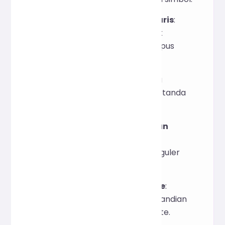
Jumlah Paragraf dan Baris
:
Gunakan pemisah
untuk
\n
memisahkan dan menghapus
baris kosong.
Jumlah Kalimat
: Dihitung
berdasarkan pencocokan tanda
baca (misalnya
).
.?!
Penghitungan Angka dan
Spasi
: Mencocokkan
menggunakan ekspresi reguler
dan
.
/[0-9]/g
/\s/g
Perhitungan Ukuran Byte
:
Mengonversi teks ke penyandian
UTF-8 dan menghitung byte.