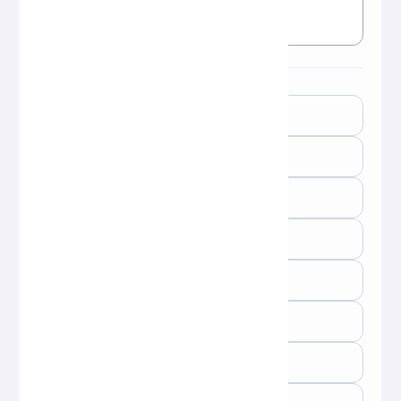
jumlah total karakter ：
0
jumlah total kata ：
0
jumlah total paragraf ：
0
jumlah total kalimat ：
0
jumlah baris ：
0
jumlah total angka ：
0
ukuran teks ：
0