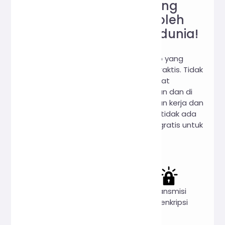
Situs web alat daring
tepercaya, disukai oleh
pengguna di seluruh dunia!
Hi, Online Tools adalah situs web yang
menyediakan beragam alat daring praktis. Tidak
perlu mengunduh, Anda dapat
menggunakannya daring kapan pun dan di
mana pun untuk memenuhi kebutuhan kerja dan
belajar Anda. Kami menjamin: 100% tidak ada
pengumpulan data pengguna, 100% gratis untuk
digunakan.
Sepenuhnya
Privasi
Transmisi
gratis
utama
terenkripsi