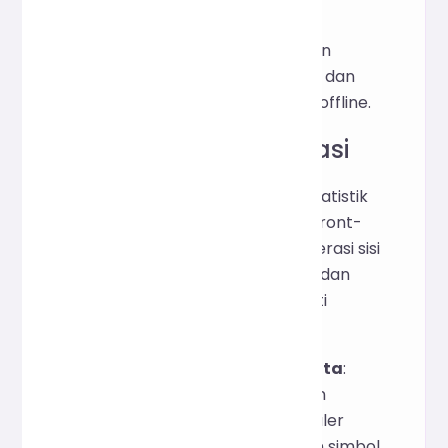
secara offline?
Ya, Anda dapat menyimpan
halaman web secara lokal dan
menggunakannya secara offline.
V. Prinsip Implementasi
Alat ini mengimplementasikan statistik
sepenuhnya melalui JavaScript front-
end, tanpa bergantung pada operasi sisi
server, memastikan privasi data dan
respons instan. Prinsip-prinsip inti
meliputi:
Jumlah Karakter dan Kata
:
Gunakan
dan
string.length
pencocokan ekspresi reguler
untuk menyaring spasi dan simbol.