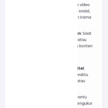
menulis konten grafis, skrip video
pendek, dan konten media sosial,
kendalikan jumlah kata dan irama
baca secara tepat.
Akademis dan Penerbitan
: Saat
menulis makalah, laporan, atau
publikasi, pastikan panjang konten
memenuhi persyaratan
peraturan.
Penerjemahan dan Subtitel
:
Menghitung karakter dan waktu
untuk sinkronisasi subtitel atau
batas kata terjemahan.
Pelatihan Menulis
: Membantu
penulis atau mahasiswa mengukur