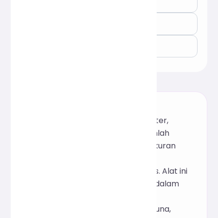
jumlah spasi ：
0
jumlah baris kosong ：
0
waktu membaca ：
0
menit
Alat statistik teks daring gratis ini
mendukung penghitungan karakter,
kata, paragraf, kalimat, baris, jumlah
angka, spasi, baris kosong, dan ukuran
byte secara real-time, serta
memperkirakan waktu baca teks. Alat ini
sepenuhnya diimplementasikan dalam
JavaScript front-end dan tidak
mengumpulkan informasi pengguna,