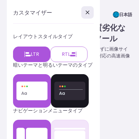
カスタマイザー
日本語
オンライン画像圧縮 - 品質劣化な
レイアウトスタイルタイプ
しの無料バッチ画像圧縮ツール
無料でオンライン画像を圧縮。画質を落とさずに画像サイ
LTR
RTL
ズを縮小。WebP、JPG、PNG、SVG、GIF対応の高速画像
圧縮ツール。安全、透かしなし、登録不要。
暗いテーマと明るいテーマのタイプ
ナビゲーションメニュータイプ