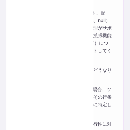
ていますか？
標準的なJSON（オブジェクト、配
列、文字列、数値、ブール値、null）
と一般的なコメント／空白処理がサポ
ートされています。非標準の拡張機能
（JSON5／特殊コメントなど）につ
いては、事前に互換性をテストしてく
ださい。
検証エラーが発生した場合はどうなり
ますか？
JSON 構文エラーが発生した場合、ツ
ールはエラーの種類とおおよその行番
号を返すため、エラーを迅速に特定し
て修正するのに役立ちます。
大きなファイルや高い同時実行性に対