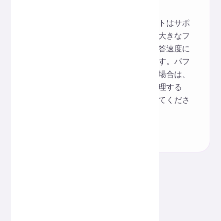
応できますか？
大きなファイルのフォーマットはサポ
ートされていますが、非常に大きなフ
ァイルや高い同時実行性は応答速度に
影響を与える可能性があります。パフ
ォーマンスの制限が発生した場合は、
データをセグメント単位で処理する
か、ローカルツールを使用してくださ
い。