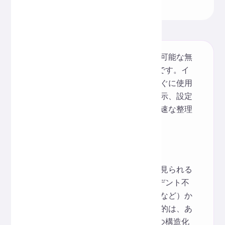
ワンクリックで整形、検証、圧縮が可能な無
料のオンラインJSONフォーマッタです。イ
ンストールは不要で、開くだけですぐに使用
できます。データの整理、ログの表示、設定
ファイルの最適化など、データの迅速な整理
に最適です。
インスピレーション
このツールは、開発や運用中によく見られる
JSONの可読性に関する問題（インデント不
足、行が長すぎる、コメントが乱雑など）か
ら着想を得ました。このツールの目的は、あ
らゆるJSONデータを瞬時に明確かつ構造化