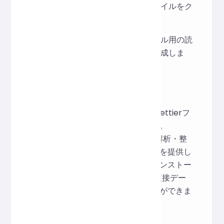
ログフラグメントと設定ファイルをク
リーンアップします。
ドキュメントやチュートリアル用の読
みやすいサンプルデータを生成しま
す。
仕組み
このツールは、オープンソースのPrettierフ
レームワークをベースにしています。
PrettierフレームワークはJSONを解析・整
形し、標準化された読みやすい形式を提供し
ます。ユーザーはソフトウェアをインストー
ルすることなく、Webページ上で直接デー
タのフォーマットと検証を行うことができま
す。