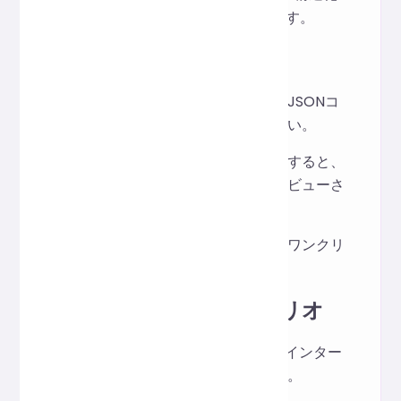
することで、読みやすくすることです。
使用方法
上記のテキスト入力エリアにJSONコ
ンテンツを貼り付けてください。
「フォーマット」をクリックすると、
結果と検証情報がすぐにプレビューさ
れます。
フォーマットが完了したら、ワンクリ
ックでコピーできます。
アプリケーションシナリオ
API の戻り値またはデバッグインター
フェースデータを表示します。