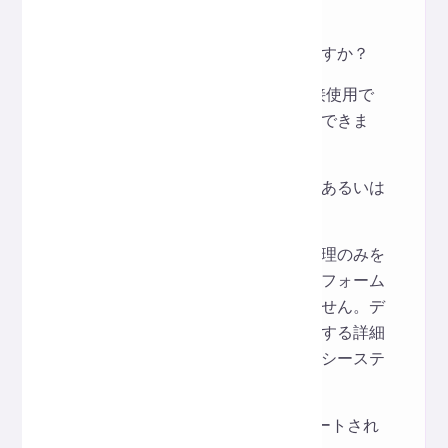
よくある質問
インストールや登録は必要ですか？
いいえ、Webページから直接使用で
きます。無料で、すぐに使用できま
す。
入力内容は保存されますか、あるいは
漏洩しますか？
このツールはリアルタイム処理のみを
目的としています。プラットフォーム
はユーザーデータを保存しません。デ
ータ処理とプライバシーに関する詳細
は、ウェブサイトのプライバシーステ
ートメントをご覧ください。
どのようなJSON機能がサポートされ