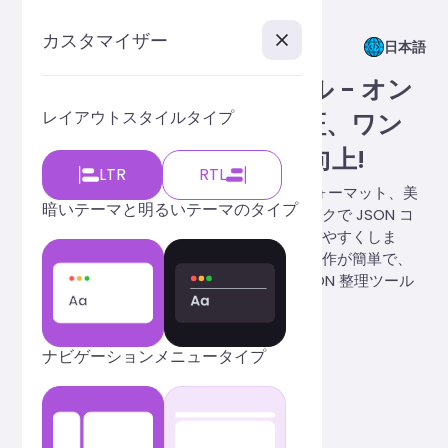
カスタマイザー
日本語
JSON フォーマット ツール - オン
レイアウトスタイルタイプ
ラインの美化、圧縮、検証、ワン
クリックで読みやすさを向上!
LTR
RTL
プロフェッショナルな JSON オンライン フォーマット、美
暗いテーマと明るいテーマのタイプ
化、圧縮、検証ツールを提供し、ワンクリックで JSON コ
ードを最適化して、データをより明確で読みやすくしま
す。大容量ファイルの処理をサポートし、操作が簡単で、
インストールが不要で、効率的で便利な JSON 整理ツール
をすぐに体験できます。
ナビゲーションメニュータイプ