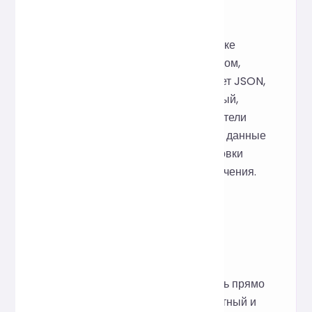
Как это работает
Инструмент основан на фреймворке
Prettier с открытым исходным кодом,
который анализирует и преобразует JSON,
предоставляя стандартизированный,
удобочитаемый формат. Пользователи
могут форматировать и проверять данные
прямо на веб-странице без установки
какого-либо программного обеспечения.
Вопросы и ответы
Требуется ли установка или
регистрация?
Нет, его можно использовать прямо
с веб-страницы. Он бесплатный и