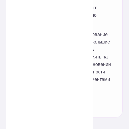
Поддерживает ли инструмент
большие файлы или высокую
степень параллельности?
Поддерживается форматирование
больших файлов, но очень большие
файлы или высокая степень
параллельности могут повлиять на
скорость ответа. При возникновении
ограничений производительности
обрабатывайте данные сегментами
или используйте локальные
инструменты.