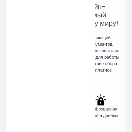
Надёжный сайт онлайн-
инструментов, любимый
пользователями по всему миру!
Hi, Online Tools — это сайт, объединяющий
множество практичных онлайн-инструментов.
Скачивать их не нужно, вы можете использовать их
онлайн в любое время и в любом месте для работы
и учёбы. Мы гарантируем: 100% отсутствие сбора
пользовательских данных, 100% бесплатное
использование.
Полностью
Конфиденциальность
Зашифрованная
бесплатно
прежде всего
передача данных