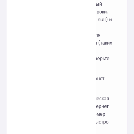
Поддерживается стандартный
JSON (объекты, массивы, строки,
числа, логические значения, null) и
стандартная обработка
комментариев/пробелов. Для
нестандартных расширений (таких
как JSON5/специальные
комментарии) сначала проверьте
совместимость.
Что произойдет, если возникнет
ошибка валидации?
Если обнаружена синтаксическая
ошибка JSON, инструмент вернет
тип ошибки и примерный номер
строки, чтобы помочь вам быстро
найти и исправить её.