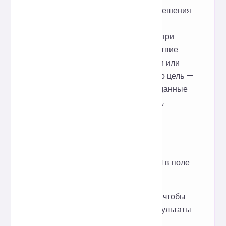
Этот инструмент был создан для решения
распространённых проблем с
читаемостью JSON, возникающих при
разработке и эксплуатации: отсутствие
отступов, слишком длинные строки или
загромождённые комментарии. Его цель —
мгновенно сделать любые JSON-данные
понятными и структурированными,
упрощая их чтение.
Как использовать
Вставьте содержимое JSON в поле
ввода текста выше.
Нажмите «Форматировать», чтобы
мгновенно просмотреть результаты
и информацию о проверке.