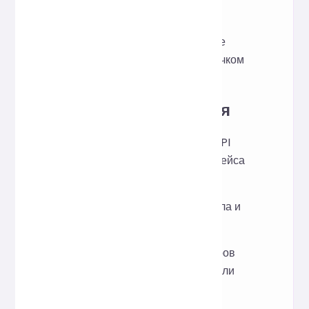
После завершения
форматирования вы можете
скопировать его одним щелчком
мыши.
Сценарии применения
Просмотр возвращаемых API
данных или данных интерфейса
отладки.
Очистка фрагментов журнала и
файлов конфигурации.
Создание читаемых примеров
данных для документации или
учебных пособий.