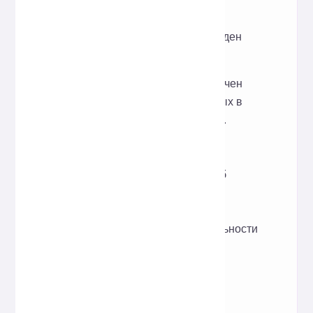
работает «из коробки».
Будет ли сохранен или украден
входящий контент?
Этот инструмент предназначен
только для обработки данных в
режиме реального времени.
Платформа не хранит
пользовательские данные.
Подробную информацию об
обработке данных и
конфиденциальности см. в
заявлении о конфиденциальности
веб-сайта.
Какие функции JSON
поддерживаются?