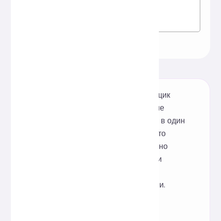
Бесплатный онлайн-форматировщик
JSON, поддерживающий улучшение
внешнего вида, проверку и сжатие в один
клик. Установка не требуется, просто
откройте и пользуйтесь. Он идеально
подходит для быстрой организации
данных, просмотра журналов и
оптимизации файлов конфигурации.
Вдохновение