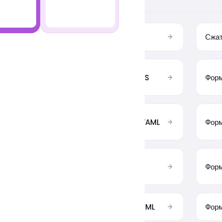
 JS-кода
сжатие JS
Сжа
ание HTML
Форматирование JS
Форм
ание
форматирование YAML
Форм
ание
Форматирование
Форм
TypeScript
ание SCSS
Форматирование XML
Форм