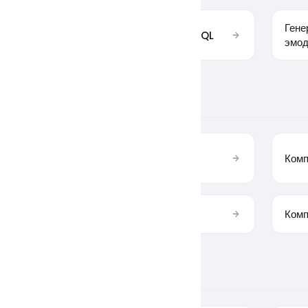
Гене
ание Nginx
Форматирование SQL
эмод
ть изображение
8
я сжатой
Пакетное сжатие
Комп
изображений
 PNG
Компрессор GIF
Комп
ые конвертации
20