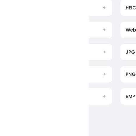
HEIC → PNG
HEIC
TIFF → PDF
Web
P
PNG → WebP
JPG
AVIF → PNG
PNG
JPG → GIF
BMP