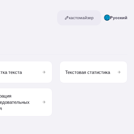
кастомайзер
Pусский
тка текста
Текстовая статистика
рация
едовательных
л