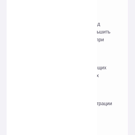
Сценарии применения
В проектах React быстро
унифицируйте формат перед
отправкой кода, чтобы уменьшить
несущественные различия при
проверке кода.
Демонстрируйте понятные
примеры кода JSX в обучающих
материалах или технических
статьях.
Временно оптимизируйте
фрагменты JSX для демонстрации
или публикации.
Принцип реализации