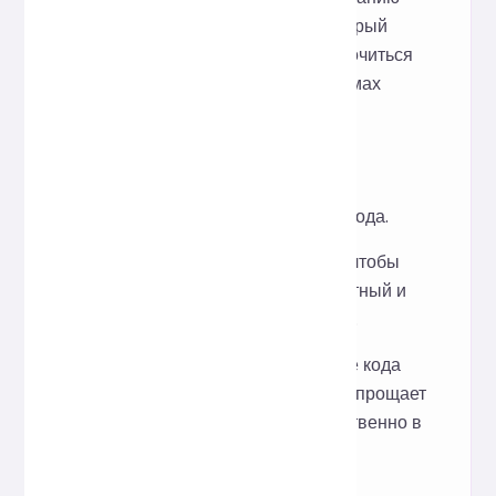
онлайн-форматировщик JSX, который
поможет разработчикам сосредоточиться
на базовой логике, а не на проблемах
форматирования.
Как использовать
Вставьте JSX-код в поле ввода.
Нажмите кнопку «Формат», чтобы
мгновенно получить аккуратный и
унифицированный JSX-код.
Поддерживает копирование кода
одним щелчком мыши, что упрощает
его применение непосредственно в
проектах React.