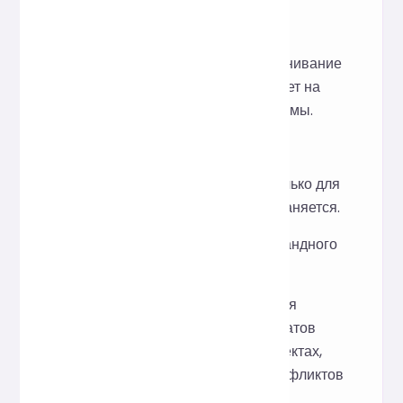
логику кода?
О: Нет, оно изменяет только
отступы, интервалы, выравнивание
и переносы строк и не влияет на
результаты работы программы.
В: Будет ли сохранён код?
О: Нет, код используется только для
форматирования и не сохраняется.
В: Подходит ли это для командного
использования?
О: Оно отлично подходит для
быстрой унификации форматов
JSX-кода в нескольких проектах,
что снижает количество конфликтов
форматирования.