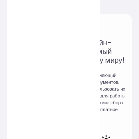
Надёжный сайт онлайн-
инструментов, любимый
пользователями по всему миру!
Hi, Online Tools — это сайт, объединяющий
множество практичных онлайн-инструментов.
Скачивать их не нужно, вы можете использовать их
онлайн в любое время и в любом месте для работы
и учёбы. Мы гарантируем: 100% отсутствие сбора
пользовательских данных, 100% бесплатное
использование.