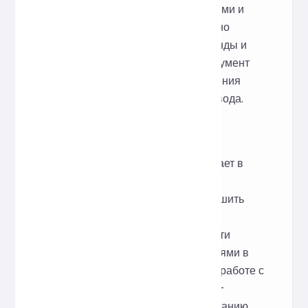
компоненты React более понятными и
простыми в поддержке, значительно
улучшая совместную работу команды и
эффективность разработки. Инструмент
построен на Prettier для обеспечения
стабильного и согласованного вывода.
Вдохновение
В проектах React JSX часто сочетает в
себе теги JavaScript и HTML, а
неправильные отступы могут ухудшить
читаемость. Этот инструмент был
разработан с учётом необходимости
постоянно сталкиваться с различиями в
форматировании при совместной работе с
несколькими людьми. Наша цель —
предоставить готовый к использованию