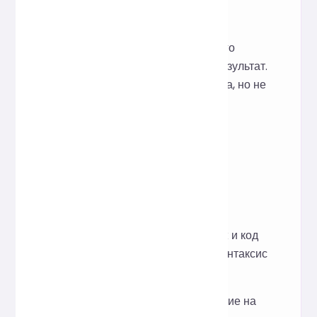
Фронтенд получает вводимый
пользователем JSX-код, а бэкенд
вызывает Prettier для статического
форматирования и возвращает результат.
Это только корректирует стиль кода, но не
выполняет и не изменяет логику.
Вопросы и ответы
В: Какие типы кода
поддерживаются?
О: В первую очередь
поддерживаются файлы .jsx и код
JavaScript, содержащий синтаксис
JSX.
В: Влияет ли форматирование на