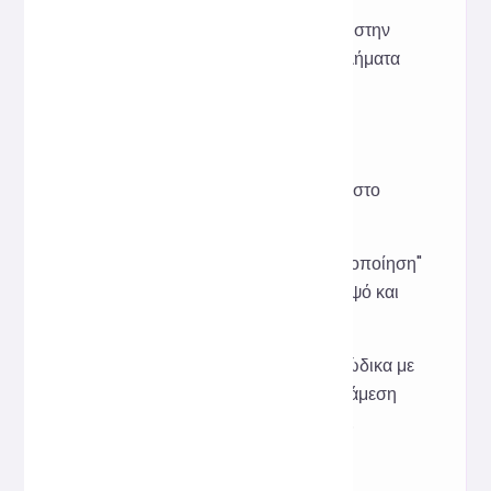
καλλωπισμού JSX που βοηθά τους
προγραμματιστές να επικεντρωθούν στην
υποκείμενη λογική και όχι στα προβλήματα
μορφοποίησης.
Τρόπος χρήσης
Επικολλήστε τον κώδικα JSX στο
πλαίσιο εισαγωγής.
Κάντε κλικ στο κουμπί "Μορφοποίηση"
για να λάβετε άμεσα έναν κομψό και
ενιαίο κώδικα JSX.
Υποστηρίζει την αντιγραφή κώδικα με
ένα κλικ, διευκολύνοντας την άμεση
εφαρμογή του σε έργα React.
Σενάρια Εφαρμογής