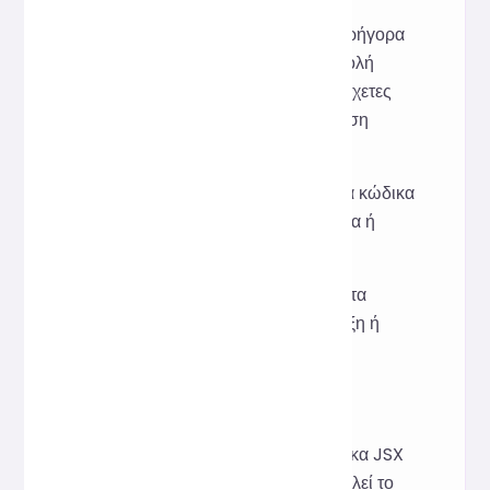
Σε έργα React, ενοποιήστε γρήγορα
τη μορφή πριν από την υποβολή
κώδικα για να μειώσετε τις άσχετες
διαφορές κατά την αναθεώρηση
κώδικα.
Επιδείξτε σαφή παραδείγματα κώδικα
JSX σε εκπαιδευτικά σεμινάρια ή
τεχνικά άρθρα.
Βελτιστοποιήστε προσωρινά τα
αποσπάσματα JSX για επίδειξη ή
κοινή χρήση.
Αρχή Υλοποίησης
Το front-end λαμβάνει είσοδο κώδικα JSX
από τον χρήστη και το back-end καλεί το