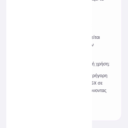
αποτελέσματα εκτέλεσης του
προγράμματος.
Ε: Θα αποθηκευτεί ο κώδικας;
Α: Όχι, ο κώδικας χρησιμοποιείται
μόνο για μορφοποίηση και δεν
αποθηκεύεται.
Ε: Είναι κατάλληλο για ομαδική χρήση;
Α: Είναι πολύ κατάλληλο για γρήγορη
ενοποίηση μορφών κώδικα JSX σε
πολλαπλές συνεργασίες, μειώνοντας
τις διενέξεις μορφοποίησης.