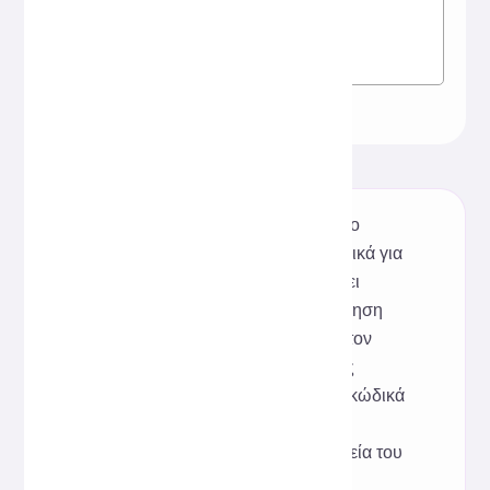
Αυτό το δωρεάν διαδικτυακό εργαλείο
μορφοποίησης JSX, σχεδιασμένο ειδικά για
προγραμματιστές React, υποστηρίζει
καλλωπισμό με ένα κλικ, βελτιστοποίηση
εσοχών και δομικές προσαρμογές στον
κώδικα JSX. Δεν απαιτούνται τοπικές
εξαρτήσεις. Απλώς επικολλήστε τον κώδικά
σας για να έχετε καθαρά, συνεπή
αποτελέσματα, καθιστώντας τα στοιχεία του
React πιο σαφή και πιο εύκολα στη