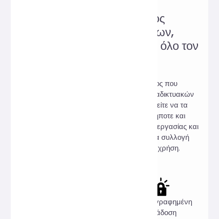
Αξιόπιστος ιστότοπος
διαδικτυακών εργαλείων,
αγαπητός από χρήστες σε όλο τον
κόσμο!
Hi, Online Tools είναι ένας ιστότοπος που
συγκεντρώνει μια ποικιλία πρακτικών διαδικτυακών
εργαλείων. Δεν χρειάζεται λήψη, μπορείτε να τα
χρησιμοποιήσετε διαδικτυακά οποτεδήποτε και
οπουδήποτε για να καλύψετε τις ανάγκες εργασίας και
μελέτης σας. Υποσχόμαστε: 100% καμία συλλογή
δεδομένων χρηστών, 100% δωρεάν χρήση.
Εντελώς
Η ιδιωτικότητα
Κρυπτογραφημένη
δωρεάν
προέχει
μετάδοση