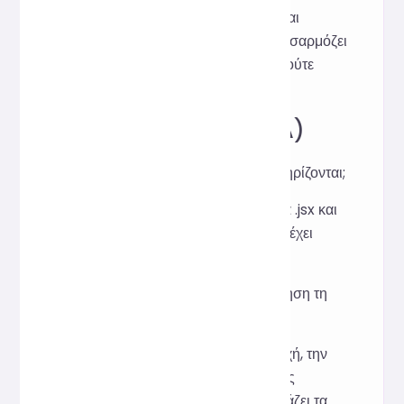
Prettier για στατική μορφοποίηση και
επιστρέφει το αποτέλεσμα. Αυτό προσαρμόζει
μόνο το στυλ κώδικα και δεν εκτελεί ούτε
τροποποιεί τη λογική.
Συχνές Ερωτήσεις (FQA)
Ε: Ποιοι τύποι κώδικα υποστηρίζονται;
Α: Υποστηρίζει κυρίως αρχεία .jsx και
κώδικα JavaScript που περιέχει
σύνταξη JSX.
Ε: Θα επηρεάσει η μορφοποίηση τη
λογική του κώδικα;
Α: Όχι, ρυθμίζει μόνο την εσοχή, την
απόσταση, την στοίχιση και τις
αλλαγές γραμμής και δεν αλλάζει τα