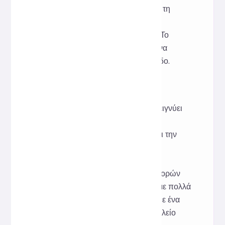
συντήρηση, βελτιώνοντας σημαντικά τη
συνεργασία της ομάδας και την
αποτελεσματικότητα της ανάπτυξης. Το
εργαλείο βασίζεται στο Prettier για να
διασφαλίζει σταθερή και συνεπή έξοδο.
Έμπνευση
Στα έργα React, το JSX συχνά αναμειγνύει
ετικέτες JavaScript και HTML και η
ακατάλληλη εσοχή μπορεί να μειώσει την
αναγνωσιμότητα. Αυτό το εργαλείο
εμπνεύστηκε από τον πόνο της
επανειλημμένης αντιμετώπισης διαφορών
μορφοποίησης κατά τη συνεργασία με πολλά
άτομα. Στόχος μας είναι να παρέχουμε ένα
έτοιμο προς χρήση διαδικτυακό εργαλείο