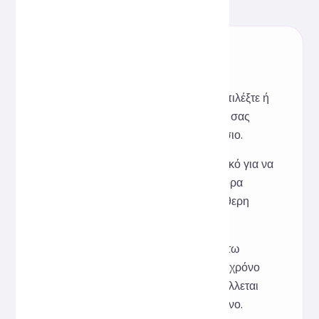
Τρόπος χρήσης:
Βήμα 1. Αφού ανοίξετε το εργαλείο, επιλέξτε ή
επικολλήστε μια έκφραση Emoji που σας
αρέσει από το αναπτυσσόμενο πλαίσιο.
Βήμα 2. Χρησιμοποιήστε το ρυθμιστικό για να
προσαρμόσετε το μέγεθος του κέρσορα
(έκφραση Emoji) (υποστηρίζει ελεύθερη
ρύθμιση από 12px έως 80px).
Βήμα 3. Η περιοχή κειμένου παρακάτω
δημιουργεί στυλ CSS σε πραγματικό χρόνο
και ο κέρσορας του ποντικιού προβάλλεται
και ενημερώνεται σε πραγματικό χρόνο.