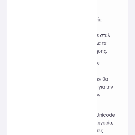
Αρχή υλοποίησης:
Χρησιμοποιήστε την τεχνολογία
κωδικοποίησης SVG + CSS +
base64 για να δημιουργήσετε στυλ
κέρσορα Emoji συμβατά με όλα τα
μεγάλα προγράμματα περιήγησης.
Όλη η επεξεργασία δεδομένων
ολοκληρώνεται στο τοπικό
πρόγραμμα περιήγησης και δεν θα
μεταφορτωθούν πληροφορίες για την
προστασία του απορρήτου των
χρηστών.
Υποστηρίζει τα περισσότερα Unicode
Emoji και τα εμφανίζει ανά κατηγορία,
χωρίς την ανάγκη για πρόσθετες