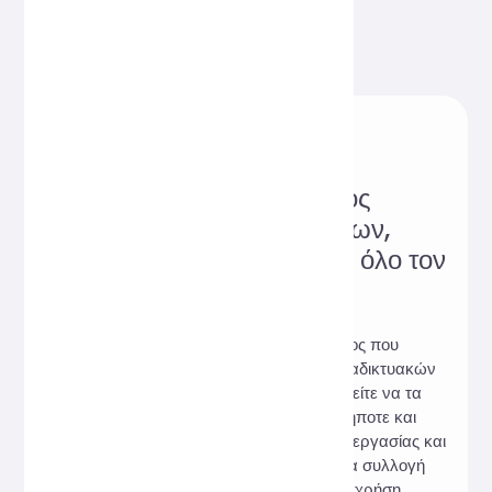
Αξιόπιστος ιστότοπος
διαδικτυακών εργαλείων,
αγαπητός από χρήστες σε όλο τον
κόσμο!
Hi, Online Tools είναι ένας ιστότοπος που
συγκεντρώνει μια ποικιλία πρακτικών διαδικτυακών
εργαλείων. Δεν χρειάζεται λήψη, μπορείτε να τα
χρησιμοποιήσετε διαδικτυακά οποτεδήποτε και
οπουδήποτε για να καλύψετε τις ανάγκες εργασίας και
μελέτης σας. Υποσχόμαστε: 100% καμία συλλογή
δεδομένων χρηστών, 100% δωρεάν χρήση.