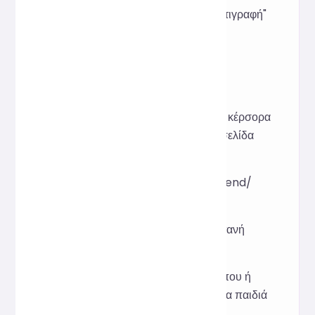
Βήμα 4. Κάντε κλικ στο εικονίδιο "Αντιγραφή"
για να επικολλήσετε τον κώδικα στον
ιστότοπο ή το έργο σας για χρήση.
Σενάρια εφαρμογής:
Εξατομικευμένος σχεδιασμός κέρσορα
ποντικιού για ιστολόγιο/ιστοσελίδα
Ενδιαφέρουσες διαδραστικές
διακοσμήσεις σε έργα front-end/
επιδείξεις ανάπτυξης
Έμφαση στο ποντίκι στη ζωντανή
διδασκαλία
Σχεδιασμός διεπαφής ιστότοπου ή
διασκεδαστικής εφαρμογής για παιδιά