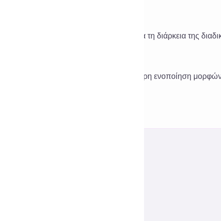
 Θα αποθηκευτεί ο κώδικά μου;
 Όχι, ο κώδικας χρησιμοποιείται μόνο κατά τη διάρκεια της δια
 Είναι κατάλληλο για ομαδική συνεργασία;
 Ναι, μπορεί να χρησιμοποιηθεί για γρήγορη ενοποίηση μορφών
ίωση των άσχετων διενέξεων.