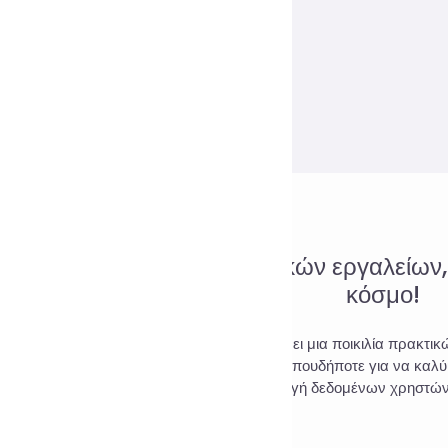
πιστος ιστότοπος διαδικτυακών εργαλείων
κόσμο!
 Tools είναι ένας ιστότοπος που συγκεντρώνει μια ποικιλία πρακτι
σιμοποιήσετε διαδικτυακά οποτεδήποτε και οπουδήποτε για να καλύ
100% καμία συλλογή δεδομένων χρηστών
οθεσίας
/
α
/
Μπισκότα