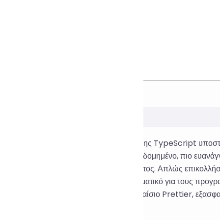
να διεργασίας
δωρεάν διαδικτυακό εργαλείο μορφοποίησης TypeScript υποστη
, καθιστώντας τον κώδικα TypeScript πιο δομημένο, πιο ευανά
αι εγκατάσταση ή διαμόρφωση περιβάλλοντος. Απλώς επικολλήστ
μα, καθιστώντας τον εξαιρετικά αποτελεσματικό για τους προγρ
ία ομάδων. Βασισμένο στο δημοφιλές πλαίσιο Prettier, εξασφα
ουργική Έμπνευση