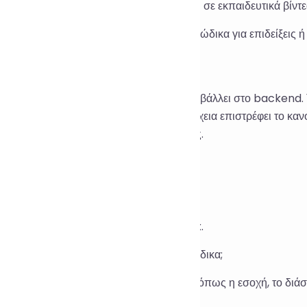
φανίστε σαφή παραδείγματα TypeScript σε εκπαιδευτικά βίντε
ορφύνετε προσωρινά τα αποσπάσματα κώδικα για επιδείξεις ή 
 Υλοποίησης
end λαμβάνει κώδικα εισόδου και τον υποβάλλει στο backend.
ο Prettier για μορφοποίηση και στη συνέχεια επιστρέφει το κα
ί μόνο το κείμενο. Δεν εκτελείται κώδικας.
 Ποιοι τύποι αρχείων υποστηρίζονται;
 Υποστηρίζονται κυρίως αρχεία .ts και .tsx.
 Αλλάζει η μορφοποίηση τη λογική του κώδικα;
 Όχι, προσαρμόζει μόνο τη μορφοποίηση όπως η εσοχή, το διάστ
τέλεση του κώδικα.