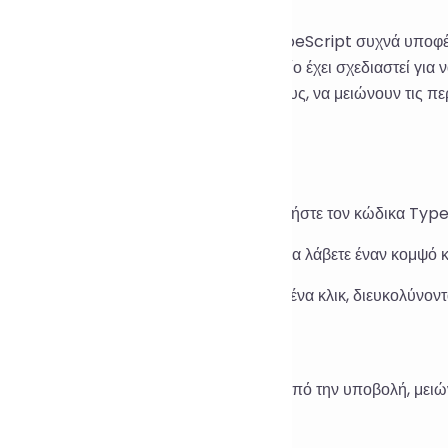
γατικά έργα ή μεγάλα έργα, ο κώδικας TypeScript συχνά υποφέ
ντας την αναγνωσιμότητα. Αυτό το εργαλείο έχει σχεδιαστεί γι
ον κώδικά τους, να ενοποιούν το στυλ τους, να μειώνουν τις π
ι τη λειτουργικότητα.
ος Χρήσης
οίξτε τη σελίδα του εργαλείου και επικολλήστε τον κώδικα Ty
ντε κλικ στο κουμπί "Μορφοποίηση" για να λάβετε έναν κομψό κ
ορείτε να αντιγράψετε το αποτέλεσμα με ένα κλικ, διευκολύνον
ρια Εφαρμογής
οποιήστε γρήγορα τα στυλ κώδικα πριν από την υποβολή, μει
αθεώρηση κώδικα.