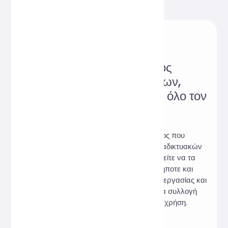
Αξιόπιστος ιστότοπος
διαδικτυακών εργαλείων,
αγαπητός από χρήστες σε όλο τον
κόσμο!
Hi, Online Tools είναι ένας ιστότοπος που
συγκεντρώνει μια ποικιλία πρακτικών διαδικτυακών
εργαλείων. Δεν χρειάζεται λήψη, μπορείτε να τα
χρησιμοποιήσετε διαδικτυακά οποτεδήποτε και
οπουδήποτε για να καλύψετε τις ανάγκες εργασίας και
μελέτης σας. Υποσχόμαστε: 100% καμία συλλογή
δεδομένων χρηστών, 100% δωρεάν χρήση.