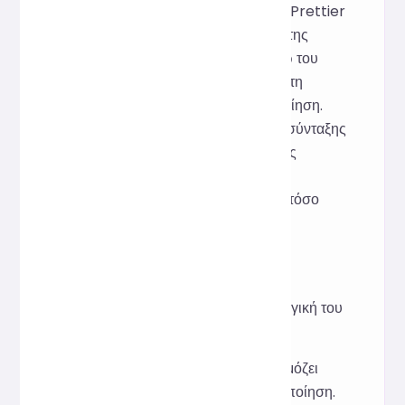
Το εργαλείο χρησιμοποιεί τη μηχανή Prettier
για ανάλυση σύνταξης, αναγνώριση της
λογικής δομής της JavaScript μέσω του
AST (Abstract Syntax Tree) και στη
συνέχεια έξυπνη εσοχή και μορφοποίηση.
Υποστηρίζει σύγχρονες λειτουργίες σύνταξης
(όπως ES6, ενότητες και συναρτήσεις
βέλους), διασφαλίζοντας ότι τα
μορφοποιημένα αποτελέσματα είναι τόσο
ευανάγνωστα όσο και συμβατά.
FQA
Αλλάζει η μορφοποίηση τη λογική του
κώδικα;
Όχι, η μορφοποίηση προσαρμόζει
μόνο την εσοχή και τη μορφοποίηση.