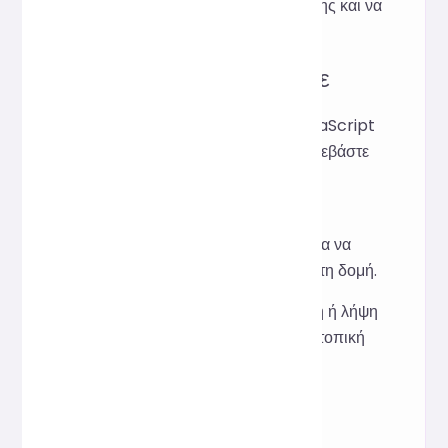
είναι να μειώσει το κόστος κατανόησης και να
βελτιώσει την εμπειρία ανάπτυξης.
Πώς να χρησιμοποιήσετε
Επικολλήστε τον κώδικα JavaScript
στην περιοχή εισαγωγής ή ανεβάστε
ένα αρχείο.
Κάντε κλικ στην επιλογή
"Μορφοποίηση με ένα κλικ" για να
ολοκληρώσετε την εσοχή και τη δομή.
Υποστηρίζει άμεση αντιγραφή ή λήψη
μορφοποιημένου κώδικα για τοπική
ανάπτυξη ή online εντοπισμό
σφαλμάτων.
Σενάρια εφαρμογής