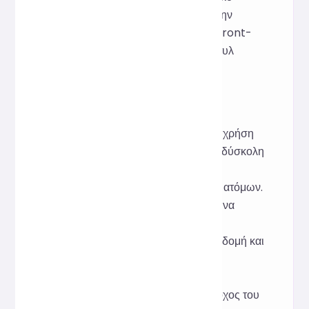
εργαλείο βελτιώνει αποτελεσματικά την
αποτελεσματικότητα της ανάπτυξης front-
end και είναι συμβατό με διάφορα στυλ
γραφής JavaScript.
Δημιουργική Έμπνευση
Στην καθημερινή ανάπτυξη και κοινή χρήση
κώδικα, η JavaScript συχνά γίνεται δύσκολη
στην ανάγνωση λόγω συμπίεσης,
διπλότυπων ή συνεργασίας πολλών ατόμων.
Αυτό το εργαλείο δημιουργήθηκε για να
βοηθήσει τους προγραμματιστές να
αποκαταστήσουν γρήγορα μια σαφή δομή και
ένα ενιαίο στυλ, βελτιώνοντας την
αποτελεσματικότητα του εντοπισμού
σφαλμάτων και της συνεργασίας. Στόχος του