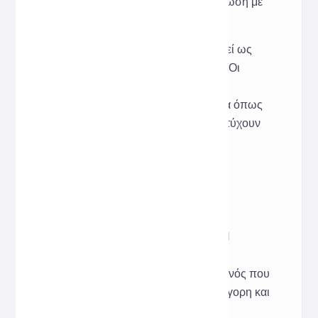
Είναι κατάλληλο για ενσωμάτωση με
πρότυπα ανάπτυξης ομάδων;
Ναι, μπορεί να χρησιμοποιηθεί ως
εργαλείο γρήγορης βοήθειας. Οι
ομάδες μπορούν να το
χρησιμοποιήσουν με εργαλεία όπως
το ESLint/Prettier για να επιτύχουν
ένα συνεπές στυλ.
Είναι ασφαλές για χρήση στο
διαδίκτυο;
Το ηλεκτρονικό εργαλείο δεν
αποθηκεύει κώδικα χρήστη. Η
επεξεργασία γίνεται μόνο στο
πρόγραμμα περιήγησης, γεγονός που
το καθιστά κατάλληλο για γρήγορη και
ασφαλή χρήση.