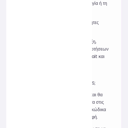
Δεν τροποποιεί τη σημασιολογία ή τη
λογική εκτέλεσης.
Υποστηρίζει τις νέες δυνατότητες
ES6/ES202x;
Ναι, υποστηρίζει κοινή σύνταξη,
συμπεριλαμβανομένων συναρτήσεων
βέλους, ενοτήτων, async/await και
άλλων.
Μπορεί να επεξεργαστεί
ελαχιστοποιημένες γραμμές JS;
Ναι, το εργαλείο θα διακόψει και θα
δημιουργήσει εσοχές αυτόματα στις
γραμμές, επαναφέροντας τον κώδικα
σε μια καθαρή, δομημένη μορφή.