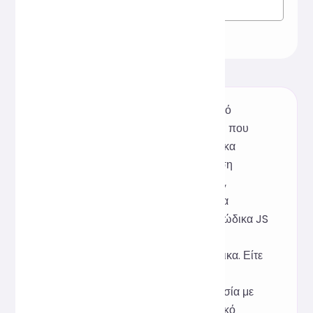
Πρόκειται για ένα δωρεάν διαδικτυακό
εργαλείο μορφοποίησης JavaScript που
βασίζεται στο πλαίσιο ανοιχτού κώδικα
Prettier. Υποστηρίζει βελτιστοποίηση
καλλωπισμού και εσοχής με ένα κλικ,
βοηθώντας τους προγραμματιστές να
οργανώσουν γρήγορα τη δομή του κώδικα JS
τους για πιο σαφή, πιο εύκολο στην
ανάγνωση και πιο συντηρήσιμο κώδικα. Είτε
πρόκειται για εντοπισμό σφαλμάτων,
εκμάθηση σύνταξης είτε για συνεργασία με
μια ομάδα, αυτό το ελαφρύ διαδικτυακό