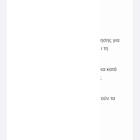
Εντοπισμός σφαλμάτων σε
συμπιεσμένα ή ασαφή αρχεία
JavaScript.
Η ενοποίηση στυλ κωδικοποίησης για
ομαδική συνεργασία βελτιώνει τη
συντηρησιμότητα.
Επίδειξη σαφούς δομής κώδικα κατά
τη διάρκεια της μάθησης ή της
διδασκαλίας.
Τα online εργαλεία αντικαθιστούν τα
IDE για γρήγορη επεξεργασία
διάσπαρτων σεναρίων.
Πώς λειτουργεί