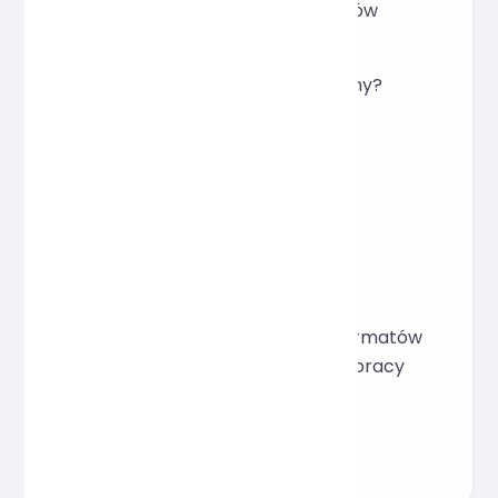
wierszy i nie zmienia wyników
działania programu.
P: Czy kod zostanie zapisany?
O: Nie, kod służy tylko do
formatowania i nie jest
przechowywany.
P: Czy nadaje się do użytku
zespołowego?
O: Doskonale nadaje się do
szybkiego ujednolicania formatów
kodu JSX w ramach współpracy
wielu zespołów, redukując
konflikty formatowania.