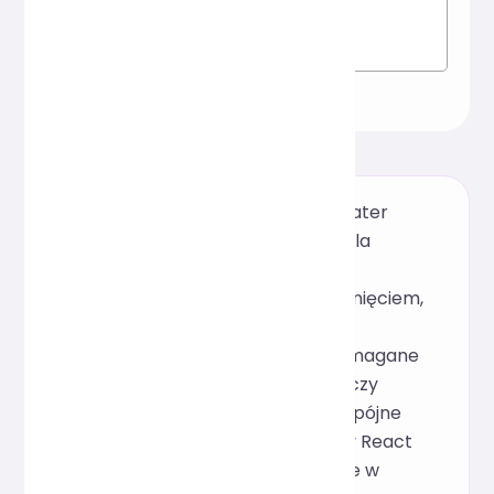
Ten darmowy, internetowy formater
JSX, zaprojektowany specjalnie dla
programistów React, obsługuje
upiększanie kodu JSX jednym kliknięciem,
optymalizację wcięć i zmiany
strukturalne kodu JSX. Nie są wymagane
żadne zależności lokalne; wystarczy
wkleić kod, aby uzyskać czyste, spójne
wyniki, dzięki czemu komponenty React
są bardziej przejrzyste i łatwiejsze w