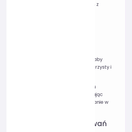
logice kodu, a nie na problemach z
formatowaniem.
Jak używać
Wklej kod JSX do pola
wprowadzania.
Kliknij przycisk „Formatuj”, aby
natychmiast uzyskać przejrzysty i
ujednolicony kod JSX.
Obsługuje kopiowanie kodu
jednym kliknięciem, ułatwiając
jego bezpośrednie stosowanie w
projektach React.
Scenariusze zastosowań