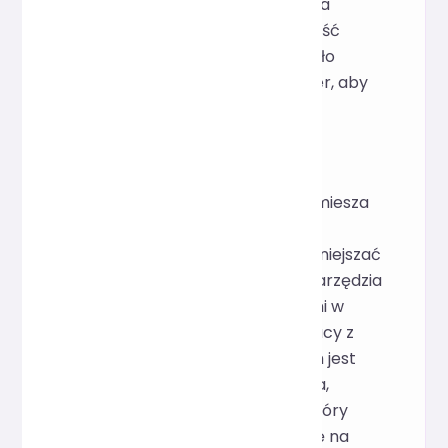
utrzymaniu, co znacznie poprawia
współpracę zespołową i wydajność
programowania. Narzędzie zostało
zbudowane na platformie Prettier, aby
zapewnić stabilne i spójne wyniki.
Inspiracja
W projektach React JSX często miesza
znaczniki JavaScript i HTML, a
nieprawidłowe wcięcia mogą zmniejszać
czytelność. Inspiracją dla tego narzędzia
były częste problemy z różnicami w
formatowaniu podczas współpracy z
wieloma osobami. Naszym celem jest
dostarczenie gotowego do użycia,
internetowego formatera JSX, który
pomoże programistom skupić się na