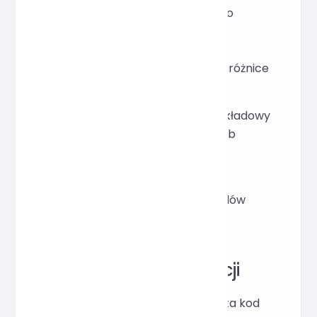
W projektach React szybko
ujednolicaj format przed
przesłaniem kodu, aby
zminimalizować nieistotne różnice
podczas jego przeglądu.
Prezentuj przejrzysty przykładowy
kod JSX w samouczkach lub
artykułach technicznych.
Tymczasowo optymalizuj
fragmenty kodu JSX do celów
demonstracyjnych lub
udostępniania.
Zasada implementacji
Front-end odbiera od użytkownika kod