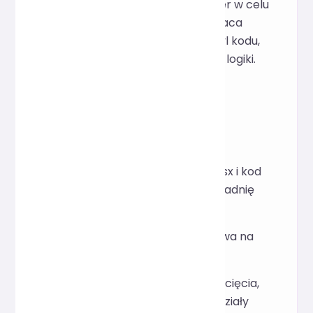
JSX, a back-end wywołuje Prettier w celu
statycznego formatowania i zwraca
wynik. To jedynie dostosowuje styl kodu,
a nie wykonuje ani nie modyfikuje logiki.
Pytania i odpowiedzi
P: Jakie typy kodu są
obsługiwane?
O: Obsługuje głównie pliki .jsx i kod
JavaScript zawierający składnię
JSX.
P: Czy formatowanie wpływa na
logikę kodu?
O: Nie, dostosowuje tylko wcięcia,
odstępy, wyrównanie i podziały