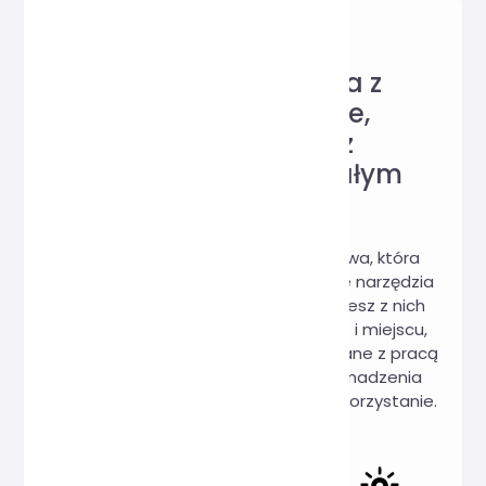
Wiarygodna strona z
narzędziami online,
uwielbiana przez
użytkowników na całym
świecie!
Hi, Online Tools to strona internetowa, która
łączy w sobie różnorodne praktyczne narzędzia
online. Nie musisz ich pobierać, możesz z nich
korzystać online w dowolnym czasie i miejscu,
aby zaspokoić swoje potrzeby związane z pracą
i nauką. Obiecujemy: 100% brak gromadzenia
danych użytkownika, 100% darmowe korzystanie.