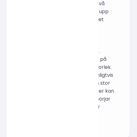
S: Förloppet är uppdelat i två
delar: webbläsaren laddar upp
filen (uppladdningsförloppet
visas) → servern börjar
komprimera (ett pseudo-
förloppsmeddelande
"Serverbearbetning" visas).
Komprimeringstiden beror på
antalet bilder och deras storlek.
Ett litet antal bilder tar vanligtvis
några sekunder, medan en stor
sats eller många stora bilder kan
ta tiotals sekunder. Sidan börjar
automatiskt laddas ner när
komprimeringen är klar.