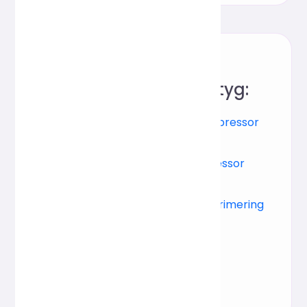
Fler
bildbehandlingsverktyg:
JPG-
WebP-kompressor
kompressor
PNG-
GIF-kompressor
kompressor
SVG-
Batchkomprimering
kompressor
av bilder
RAW-
kompressor