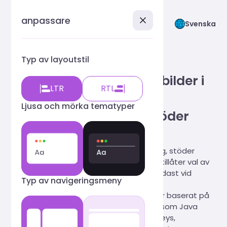
anpassare
Svenska
Onlineverktyg för
Typ av layoutstil
bildkomprimering —
Batchkomprimera alla bilder i
LTR
RTL
en mapp (bevara
Ljusa och mörka tematyper
katalogstrukturen) | Stöder
JPG PNG SVG GIF WEBP
Gratis onlineverktyg för bildkomprimering, stöder
uppladdning av komprimerade ZIP-filer, tillåter val av
mappar på flera nivåer, komprimerar endast vid
Typ av navigeringsmeny
behov och bevarar den ursprungliga
katalogstrukturen. Backend-verktyget är baserat på
ledande branschkomprimeringsverktyg som Java
SpringBoot, Thumbnailator, TwelveMonkeys,