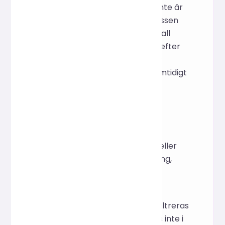
format), vilket lämnar filer som inte är
bildfiler oförändrade. Hela processen
utförs i en säker servermiljö, och all
tillfällig data rensas omedelbart efter
att den är klar, vilket säkerställer
komprimeringens effektivitet samtidigt
som datasäkerhet och integritet
skyddas.
Vanliga frågor
F: Om jag ser __MACOSX eller
.DS_Store efter uppladdning,
kommer de att behållas?
S: Nej. macOS-systemfiler
(__MACOSX, .DS_Store) filtreras
bort automatiskt och visas inte i