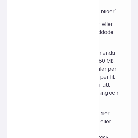
använder inställningen
"Komprimera endast stora bilder".
F: Finns det några storleks- eller
filbegränsningar för uppladdade
ZIP-filer?
S: Ja. Vi rekommenderar en enda
ZIP-uppladdning på högst 80 MB,
med maximalt 500 giltiga filer per
ZIP-fil och maximalt 20 MB per fil.
Dessa begränsningar är för att
säkerställa stabil bearbetning och
svarstid.
F: Om min ZIP-fil innehåller filer
som inte är bildfiler (t.exe- eller
.doc-filer), kommer de att
komprimeras eller inkluderas?