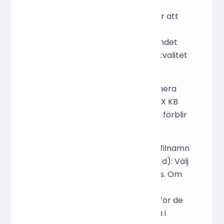
Kvalitetsreglage: Dra för att
justera
komprimeringsförhållandet
(standard 50 %); lägre kvalitet
resulterar i mindre filer.
Storleksgräns: Komprimera
endast bilder större än X KB
(t.ex. 50 KB). Små bilder förblir
oförändrade.
Skriv över ursprungliga filnamn
(markerat som standard): Välj
om filnamn ska ersättas. Om
du avmarkerar detta
genereras nya filnamn för de
komprimerade bilderna i