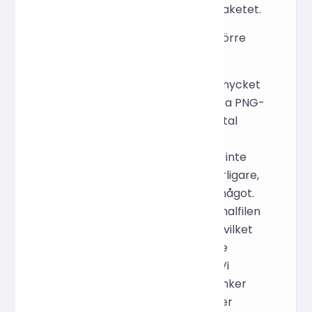
det slutliga nedladdningspaketet.
F: Varför blir vissa bilder större
efter komprimering?
S: Om källbilden redan är mycket
komprimerad eller om vissa PNG-
filer innehåller ett stort antal
färger, kanske
komprimeringsalgoritmen inte
kan minska storleken ytterligare,
eller till och med öka den något.
Verktyget återgår till originalfilen
om detta är oekonomiskt, vilket
säkerställer inga tvingande
ändringar i bildkvaliteten. Vi
rekommenderar att du sänker
kvalitetsparametrarna eller