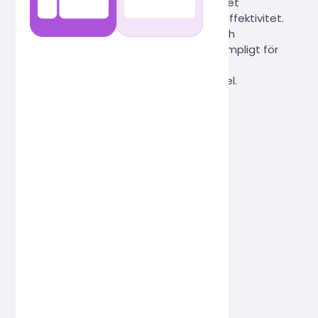
pngquant, cwebp, gifsicle och SVGO, vilket
säkerställer komprimeringskvalitet och effektivitet.
Det stöder tröskel-/kvalitetsjustering och
överskrivningsalternativ, vilket gör det lämpligt för
webbplatsoptimering, fotografer och
batchbehandling av bilder inom e-handel.