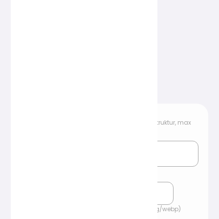
Ladda upp komprimerad fil (bevara katalogstruktur, max
80 MB)
Komprimera endast filer större än (KB)
Komprimeringskvalitet (gäller endast: jpg/png/webp)
「Nuvarande：
50
%」