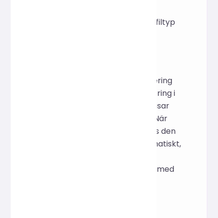
utdatapaketet.
Komprimera filtyp: Välj filtyp
som ska komprimeras.
Omarkerade filtyper
komprimeras inte.
Klicka på Starta komprimering
och nedladdning: En animering i
realtid av en trafikstapel visar
komprimeringsförloppet. När
trafikstapeln laddas laddas den
komprimerade filen automatiskt,
vilket genererar en
compressed_result.zip-fil med
den ursprungliga
katalogstrukturen.
För att börja om, klicka på