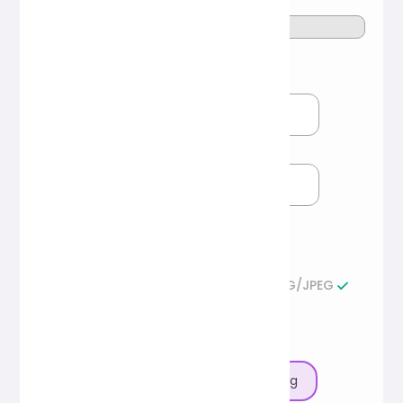
Max bildbredd (px)
Max bildhöjd (px)
Lämna ett fält tomt så behålls
originalproportionerna automatiskt.
Skriv över originalfilnamnet
JPG/JPEG
PNG
WebP
GIF
SVG
Starta komprimering och nedladdning