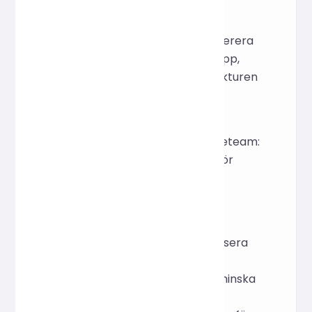
Designers/Fotografer:
Batchkomprimera och leverera
korrektur efter projektmapp,
vilket bevarar katalogstrukturen
samtidigt som filstorleken
minskas.
Innehållsredaktörer/medieteam:
Batchkomprimera bilder för
artiklar, vilket sparar
lagringskostnader och
bandbredd.
Vanliga användare: Organisera
familje-/resefoton och
komprimera dem för att minska
filstorleken innan du