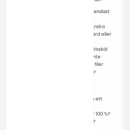
S: Verktyget komprimerar endast
bildformat
(jpg/png/webp/svg/gif). Andra
filtyper behålls som standard eller
ignoreras beroende på
inställningarna. Av säkerhetsskäl
rekommenderar vi att du inte
laddar upp komprimerade filer
som innehåller körbara filer
offentligt.
F: Varför fungerar
"Serverbearbetning"? visas ett
meddelande efter att
uppladdningsförloppet når 100 %?
Hur länge måste jag vänta?