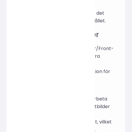
Återställ för att rensa
inställningarna och ta bort det
tillfälligt uppladdade innehållet.
Tillämpningsscenarier
Webbplatsadministratörer/Front-
end-ingenjörer: Komprimera
snabbt bilder över hela
webbplatsen före distribution för
att förbättra sidans
laddningshastighet.
E-handelsoperatörer: Bearbeta
en hel uppsättning produktbilder
(organiserade efter
kategorimappar) samtidigt, vilket
sparar tid för manuell drift.