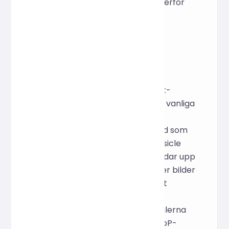
säkerhetskopierar eller överför
dem.
Hur det fungerar
Detta onlineverktyg för
batchkomprimering av bilder är
utvecklat baserat på Spring Boot-
arkitekturen och integrerar flera vanliga
bildoptimeringstekniker, inklusive
komponenter med öppen källkod som
miniatyrer, Cwebp, pngquant, gifsicle
och SVGO. När en användare laddar upp
en komprimerad fil som innehåller bilder
analyserar systemet automatiskt
mappstrukturen och utför
batchoptimering endast på bildfilerna
(JPG-, PNG-, GIF-, SVG- och WebP-