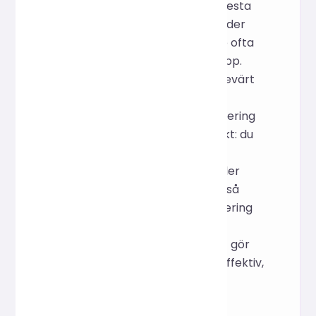
webbplatsresurser). Medan de flesta
onlineverktyg på marknaden stöder
batchkomprimering, fungerar de ofta
bara för bilder inom en enda mapp.
Detta minskar effektiviteten avsevärt
när antalet mappar ökar. Vårt
onlineverktyg för batchkomprimering
adresserar just denna smärtpunkt: du
kan direkt ladda upp ett helt
komprimerat paket som innehåller
bilder och andra filer. Du kan också
flexibelt välja bilder för komprimering
och ställa in parametrar som
komprimeringsförhållande, vilket gör
bildoptimeringsprocessen mer effektiv,
säker och bekväm.
Hur man använder