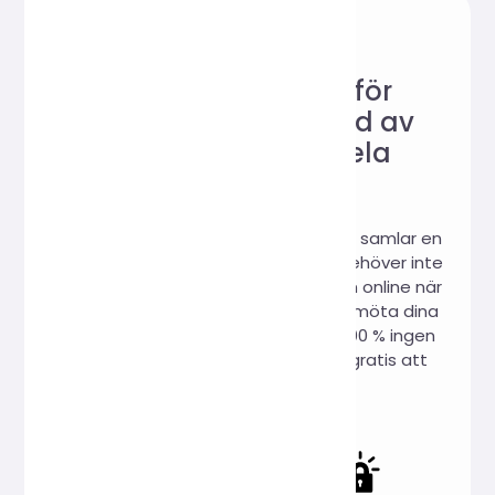
Pålitlig webbplats för
onlineverktyg, älskad av
användare över hela
världen!
Hi, Online Tools är en webbplats som samlar en
mängd praktiska onlineverktyg. Du behöver inte
ladda ner dem, du kan använda dem online när
som helst och var som helst för att möta dina
arbets- och studiebehov. Vi lovar: 100 % ingen
insamling av användardata, 100 % gratis att
använda.