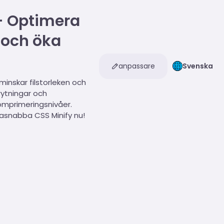
- Optimera
 och öka
anpassare
Svenska
nskar filstorleken och
rytningar och
mprimeringsnivåer.
rasnabba CSS Minify nu!