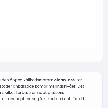
på den öppna källkodsmotorn
clean-css
, tar
h stöder anpassade komprimeringsnivåer. Det
t, vilket förbättrar webbplatsens
prestandaoptimering för frontend och för att