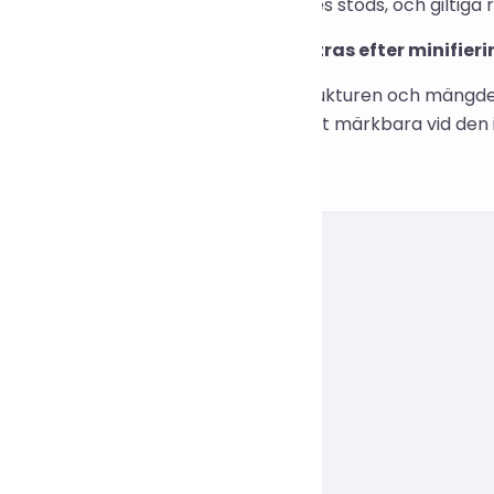
nlig modern syntax och media queries stöds, och giltiga r
ur mycket kan hastigheten förbättras efter minifieri
roende på den ursprungliga CSS-strukturen och mängde
generellt möjlig; förbättringar är mest märkbara vid den 