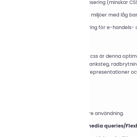
timering av statiska resurser före lansering (minskar CS
dacceleration för mobila enheter och miljöer med låg b
estandaoptimering och SEO-förbättring för e-handels- 
ementeringsprincip
på den öppna källkodsmotorn clean-css är denna optime
g och semantik: ta bort redundanta blanksteg, radbrytn
r, konsolidera selektorer och attributrepresentationer o
r och svar
ndrar komprimering stilen?
nerellt inte. Verifiera i en testmiljö före användning.
töder den modern CSS (variabler/media queries/Flex