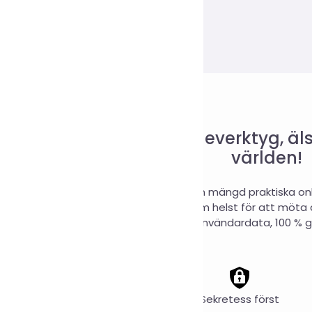
litlig webbplats för onlineverktyg, 
världen!
ine Tools är en webbplats som samlar en mängd praktiska onl
 dem online när som helst och var som helst för att möta di
insamling av användardata, 100 % g
skarta
/
privatliv
/
Småkakor
Tools
2026 Alla
reserverade
Helt gratis
Sekretess först