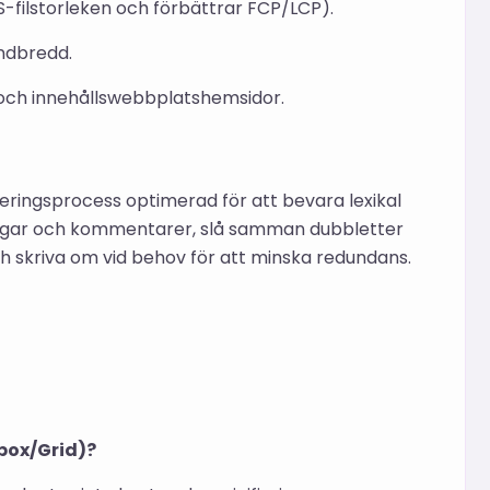
S-filstorleken och förbättrar FCP/LCP).
andbredd.
och innehållswebbplatshemsidor.
ringsprocess optimerad för att bevara lexikal
ingar och kommentarer, slå samman dubbletter
ch skriva om vid behov för att minska redundans.
box/Grid)?