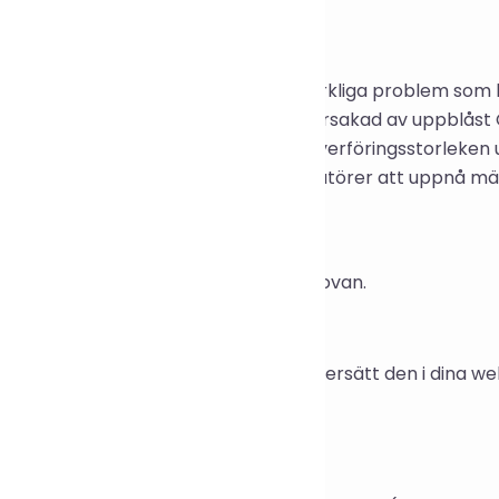
iv inspiration
rktyg är utformat för att åtgärda verkliga problem som 
ddning och minskad SEO-prestanda orsakad av uppblåst 
ringsalgoritmer för att minimera överföringsstorleken 
jälper utvecklare och webbplatsoperatörer att uppnå mä
ndning
istra in CSS-koden i inmatningsfältet ovan.
icka på knappen "Komprimera kod".
piera den komprimerade koden och ersätt den i dina webb
rrekt innan du publicerar den.
mpningsscenarier