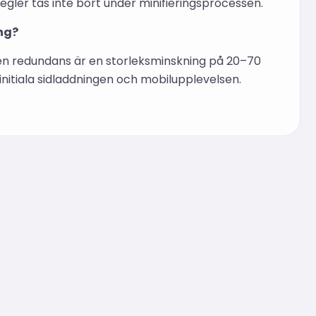
egler tas inte bort under minifieringsprocessen.
ng?
n redundans är en storleksminskning på 20–70
initiala sidladdningen och mobilupplevelsen.