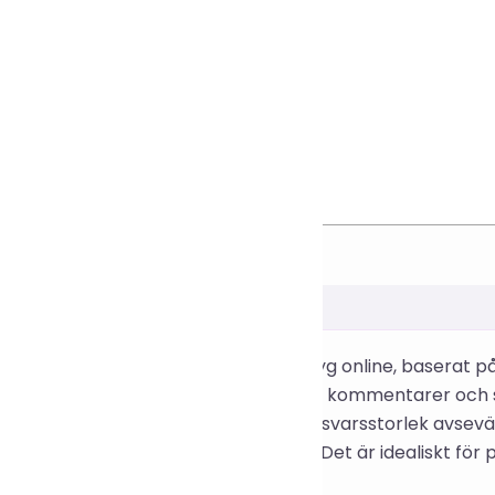
cessbild
ostnadsfria CSS-komprimeringsverktyg online, baserat 
ent bort mellanslag, radbrytningar och kommentarer oc
CSS-filstorlek, bandbredd och HTTP-svarsstorlek avsevär
shastighet och frontend-prestanda. Det är idealiskt för 
SS-filstorleken.